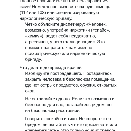
Главное правило: Не пытайтесь справиться
сами! Немедленно вызовите скорую помощь
(112 или 103) или специализированную
наркологическую бригаду.
Четко объясните диспетчеру: «Человек,
возможно, употребил наркотики («спайс»,
«химку»), ведет себя неадекватно,
агрессивен, у него галлюцинации». Это
поможет направить к вам именно
психиатрическую или наркологическую
бригаду.
Что делать до приезда врачей:
Изолируйте пострадавшего. Постарайтесь
закрыть человека в безопасном помещении,
где нет острых предметов, оружия, открытых
окон.
Не оставляйте одного. Если это возможно и
безопасно для вас, оставайтесь рядом, но
на безопасном расстоянии.
Говорите спокойно и тихо. Не спорьте с его
бредом, не пытайтесь что-то доказывать или
«переубеждать». Это только усилит тревогу