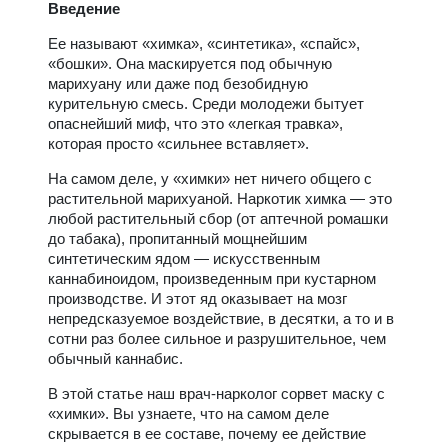
Введение
Ее называют «химка», «синтетика», «спайс»,
«бошки». Она маскируется под обычную
марихуану или даже под безобидную
курительную смесь. Среди молодежи бытует
опаснейший миф, что это «легкая травка»,
которая просто «сильнее вставляет».
На самом деле, у «химки» нет ничего общего с
растительной марихуаной. Наркотик химка — это
любой растительный сбор (от аптечной ромашки
до табака), пропитанный мощнейшим
синтетическим ядом — искусственным
каннабиноидом, произведенным при кустарном
производстве. И этот яд оказывает на мозг
непредсказуемое воздействие, в десятки, а то и в
сотни раз более сильное и разрушительное, чем
обычный каннабис.
В этой статье наш врач-нарколог сорвет маску с
«химки». Вы узнаете, что на самом деле
скрывается в ее составе, почему ее действие