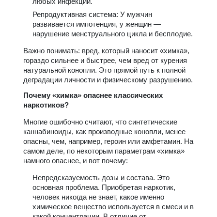
любых инфекций.
Репродуктивная система: У мужчин
развивается импотенция, у женщин —
нарушение менструального цикла и бесплодие.
Важно понимать: вред, который наносит «химка»,
гораздо сильнее и быстрее, чем вред от курения
натуральной конопли. Это прямой путь к полной
деградации личности и физическому разрушению.
Почему «химка» опаснее классических
наркотиков?
Многие ошибочно считают, что синтетические
каннабиноиды, как производные конопли, менее
опасны, чем, например, героин или амфетамин. На
самом деле, по некоторым параметрам «химка»
намного опаснее, и вот почему:
Непредсказуемость дозы и состава. Это
основная проблема. Приобретая наркотик,
человек никогда не знает, какое именно
химическое вещество используется в смеси и в
какой концентрации. В отличие от