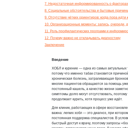
7. Недостаточная информированность о факторах
8. Социальные обстоятельства и бытовые причин
9. Отсутствие чётких ориентиров: когда пора идти 
10. Организационные моменты: запись, очереди, 
11. Роль профилактических программ и информир
12. Почему важно не откладывать диагностику
Заключение
Введение
ХОБЛ и курение — одна из самых актуальных 
потому что именно табак становится причиной
хроническая болезнь, затрагивающая бронхов 
многие пациентов обращаются за помощь уже 
постоянный кашель, а качество жизни заметн
симптомы долго могут отсутствовать, поэтому 
продолжает курить, хотя процесс уже идёт.
Для клиник, работающих в сфере восстановл
важна: легких хобл — это диагноз, при которо
постоянная поддержка специалистов. В услов
быстрый доступ к врачу, поэтому запросы «бо