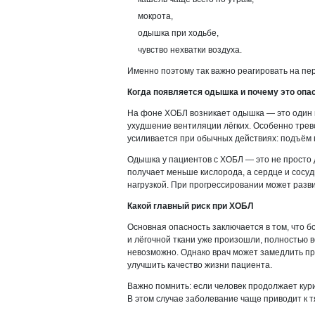
мокрота,
одышка при ходьбе,
чувство нехватки воздуха.
Именно поэтому так важно реагировать на пер
Когда появляется одышка и почему это опа
На фоне ХОБЛ возникает одышка — это один 
ухудшение вентиляции лёгких. Особенно тре
усиливается при обычных действиях: подъём п
Одышка у пациентов с ХОБЛ — это не просто д
получает меньше кислорода, а сердце и сосу
нагрузкой. При прогрессировании может разв
Какой главный риск при ХОБЛ
Основная опасность заключается в том, что 
и лёгочной ткани уже произошли, полностью 
невозможно. Однако врач может замедлить п
улучшить качество жизни пациента.
Важно помнить: если человек продолжает кур
В этом случае заболевание чаще приводит к 