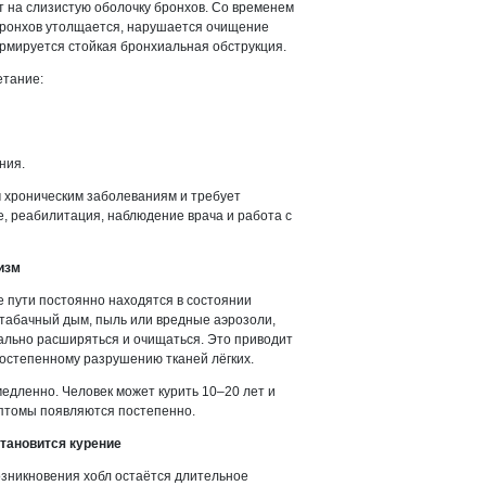
 на слизистую оболочку бронхов. Со временем
 бронхов утолщается, нарушается очищение
рмируется стойкая бронхиальная обструкция.
етание:
ния.
 хроническим заболеваниям и требует
е, реабилитация, наблюдение врача и работа с
изм
е пути постоянно находятся в состоянии
 табачный дым, пыль или вредные аэрозоли,
ально расширяться и очищаться. Это приводит
остепенному разрушению тканей лёгких.
едленно. Человек может курить 10–20 лет и
имптомы появляются постепенно.
тановится курение
озникновения хобл остаётся длительное