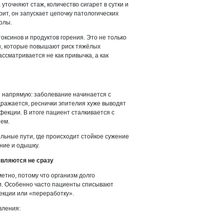
 уточняют стаж, количество сигарет в сутки и
рит, он запускает цепочку патологических
олы.
ксинов и продуктов горения. Это не только
ны, которые повышают риск тяжёлых
ссматривается не как привычка, а как
 напрямую: заболевание начинается с
ражается, реснички эпителия хуже выводят
фекции. В итоге пациент сталкивается с
ем.
льные пути, где происходит стойкое сужение
ние и одышку.
вляются не сразу
етно, потому что организм долго
. Особенно часто пациенты списывают
екции или «переработку».
вления: