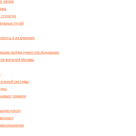
я лёгких
хема
 структур
тельных путей
оненты и их влияние
урящим людям нужно обследование
для жителей Москвы
с
ательной системы
здно
зывают тревоги
ьную угрозу
 возраст
равоохранения