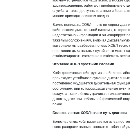
москве» встречаются чаще всего. В москве с
здравоохранения, работают профильные отд
служба, а также доступны платные и бесплат
многие приходят слишком поздно.
Важно понимать: ХОБЛ — это не «простуда» и
заболевание дыхательной системы, которое п
недостаточно информации и он игнорирует пе
тяжёлым осложнениям, включая дыхательную н
материале мы разберём, почему ХОБЛ тесно с
поражение дыхательных путей и что может сд
стабилизировать состояние и избежать осло
Что такое ХОБЛ простыми словами
Хобл хроническая обструктивная болезнь лёгк
происходит устойчивое сужение дыхательных
постепенно ухудшается дыхательная функция.
состоянием, при котором дыхательные пути т
воздух, а ткани лёгких утрачивают эластичнос
дышать даже при небольшой физической нагру
покое.
Болезнь легких ХОБЛ: в чём суть диагноза
Болезнь легких хобл развивается из-за пост
всего раздражителем становится табачный ды