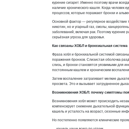
курение сигарет. Именно поэтому врачи всегда
наличие хронического кашля. Когда человек ку
процессов, которые поражают бронхи и альве
Основной фактор — регулярное воздействие то
никотин, но и угарный газ, смолы, канцероге
заболеваний, включая рак. Поэтому курение ра
серьёзная угроза для здоровья.
Как связаны ХОБЛ и бронхиальная система
Фраза хобл и бронхиальной системой связаны
поражения бронхов. Слизистая оболочка разд
слизь, и бронхи становятся уязвимыми для ин
постоянным кашлем и хроническим воспалени
Затем воспаление затрагивает мелкие дыхате
просвета. Это и вызывает затрудненное дыха
Возникновения ХОБЛ: почему симптомы поя
Возникновения хобл может происходить незам
компенсирует снижение дыхательной функции
кашель и усталость на возраст, сезонные инф
Но постепенно появляются клинические проя
кашель чаще всего по утрам,