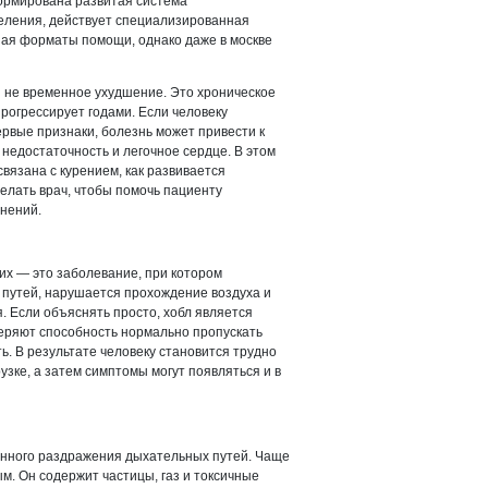
формирована развитая система
еления, действует специализированная
ная форматы помощи, однако даже в москве
 не временное ухудшение. Это хроническое
рогрессирует годами. Если человеку
рвые признаки, болезнь может привести к
едостаточность и легочное сердце. В этом
вязана с курением, как развивается
елать врач, чтобы помочь пациенту
жнений.
их — это заболевание, при котором
 путей, нарушается прохождение воздуха и
 Если объяснять просто, хобл является
еряют способность нормально пропускать
ть. В результате человеку становится трудно
зке, а затем симптомы могут появляться и в
оянного раздражения дыхательных путей. Чаще
м. Он содержит частицы, газ и токсичные