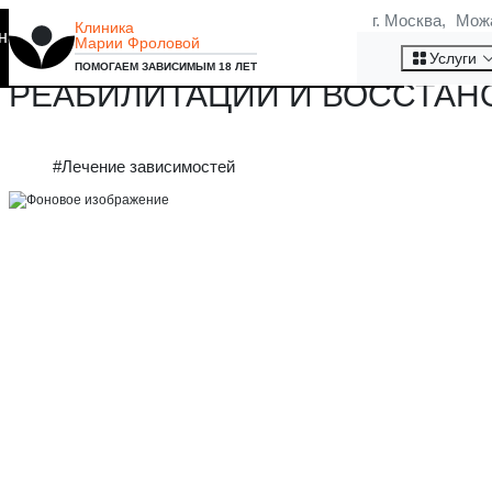
г. Москва, Мож
Клиника
на то, что мы используем
Марии Фроловой
ХОБЛ И КУРЕНИЕ: ПОЧЕМУ О
Хорошо
Услуги
ПОМОГАЕМ ЗАВИСИМЫМ 18 ЛЕТ
РЕАБИЛИТАЦИИ И ВОССТАН
#Лечение зависимостей