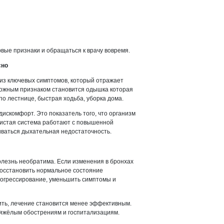
вые признаки и обращаться к врачу вовремя.
сно
из ключевых симптомов, который отражает
вожным признаком становится одышка которая
о лестнице, быстрая ходьба, уборка дома.
искомфорт. Это показатель того, что организм
дистая система работают с повышенной
иваться дыхательная недостаточность.
болезнь необратима. Если изменения в бронхах
восстановить нормальное состояние
рогрессирование, уменьшить симптомы и
ить, лечение становится менее эффективным.
тяжёлым обострениям и госпитализациям.