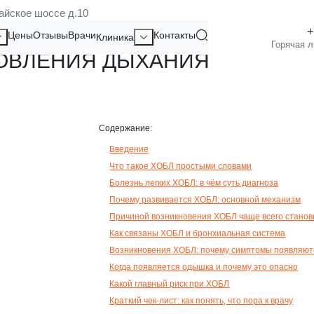
айское шоссе д.10
ТКАЗ ОТ СИГАРЕТ — КЛЮЧЕВ
Цены
Отзывы
Врачи
Контакты
Клиника
ОВЛЕНИЯ ДЫХАНИЯ
Содержание:
Введение
Что такое ХОБЛ простыми словами
Болезнь легких ХОБЛ: в чём суть диагноза
Почему развивается ХОБЛ: основной механизм
Причиной возникновения ХОБЛ чаще всего станов
Как связаны ХОБЛ и бронхиальная система
Возникновения ХОБЛ: почему симптомы появляютс
Когда появляется одышка и почему это опасно
Какой главный риск при ХОБЛ
Краткий чек-лист: как понять, что пора к врачу