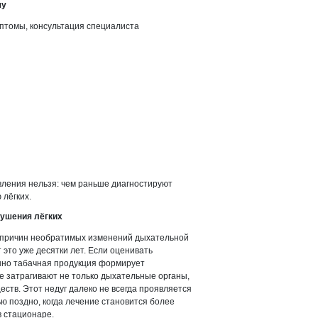
чу
птомы, консультация специалиста
явления нельзя: чем раньше диагностируют
лёгких.
рушения лёгких
х причин необратимых изменений дыхательной
это уже десятки лет. Если оценивать
нно табачная продукция формирует
е затрагивают не только дыхательные органы,
еств. Этот недуг далеко не всегда проявляется
ю поздно, когда лечение становится более
в стационаре.