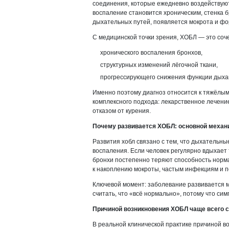
соединения, которые ежедневно воздействуют
воспаление становится хроническим, стенка
дыхательных путей, появляется мокрота и фо
С медицинской точки зрения, ХОБЛ — это соч
хронического воспаления бронхов,
структурных изменений лёгочной ткани,
прогрессирующего снижения функции дыха
Именно поэтому диагноз относится к тяжёлым
комплексного подхода: лекарственное лечени
отказом от курения.
Почему развивается ХОБЛ: основной механ
Развития хобл связано с тем, что дыхательны
воспаления. Если человек регулярно вдыхает
бронхи постепенно теряют способность норм
к накоплению мокроты, частым инфекциям и п
Ключевой момент: заболевание развивается м
считать, что «всё нормально», потому что с
Причиной возникновения ХОБЛ чаще всего с
В реальной клинической практике причиной в