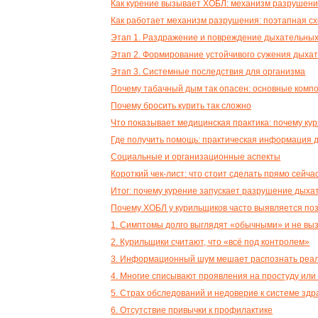
Как курение вызывает ХОБЛ: механизм разрушени
Как работает механизм разрушения: поэтапная с
Этап 1. Раздражение и повреждение дыхательных
Этап 2. Формирование устойчивого сужения дыха
Этап 3. Системные последствия для организма
Почему табачный дым так опасен: основные комп
Почему бросить курить так сложно
Что показывает медицинская практика: почему к
Где получить помощь: практическая информация 
Социальные и организационные аспекты
Короткий чек-лист: что стоит сделать прямо сейча
Итог: почему курение запускает разрушение дых
Почему ХОБЛ у курильщиков часто выявляется по
1. Симптомы долго выглядят «обычными» и не вы
2. Курильщики считают, что «всё под контролем»
3. Информационный шум мешает распознать реал
4. Многие списывают проявления на простуду или
5. Страх обследований и недоверие к системе зд
6. Отсутствие привычки к профилактике