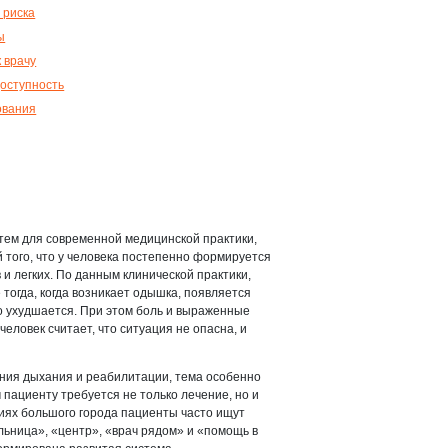
 риска
ы
к врачу
доступность
ования
тем для современной медицинской практики,
 того, что у человека постепенно формируется
и легких. По данным клинической практики,
тогда, когда возникает одышка, появляется
о ухудшается. При этом боль и выраженные
человек считает, что ситуация не опасна, и
ения дыхания и реабилитации, тема особенно
м пациенту требуется не только лечение, но и
иях большого города пациенты часто ищут
льница», «центр», «врач рядом» и «помощь в