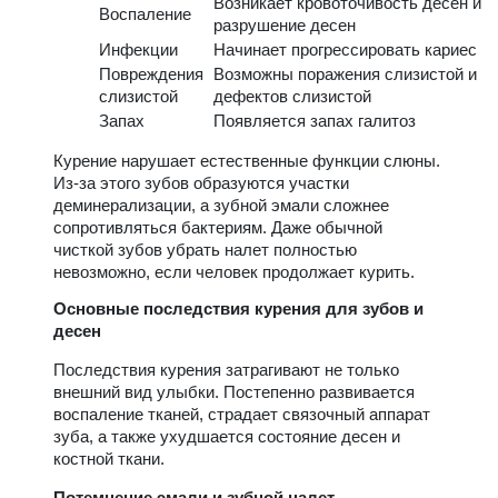
Возникает кровоточивость десен и
Воспаление
разрушение десен
Инфекции
Начинает прогрессировать кариес
Повреждения
Возможны поражения слизистой и
слизистой
дефектов слизистой
Запах
Появляется запах галитоз
Курение нарушает естественные функции слюны.
Из-за этого зубов образуются участки
деминерализации, а зубной эмали сложнее
сопротивляться бактериям. Даже обычной
чисткой зубов убрать налет полностью
невозможно, если человек продолжает курить.
Основные последствия курения для зубов и
десен
Последствия курения затрагивают не только
внешний вид улыбки. Постепенно развивается
воспаление тканей, страдает связочный аппарат
зуба, а также ухудшается состояние десен и
костной ткани.
Потемнение эмали и зубной налет