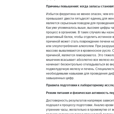
Причины повышения: когда запасы становя
Избыток ферритина не менее опасен, чем его
превышают двести пятьдесят единиц для жен
является серьезным поводом для проведения
Как уже упоминалось выше, высокие цифры 
процесс в организме. В таких случаях мы на
реактивный белок, чтобы отделить истинное 
причиной может стать повреждение печени на
или злоупотребления алкоголем. При разруше
массово вываливаются в кровеносное русло. 
причиной, является гемохроматоз. Это тяжел
кишечник всасывает абсолютно все железо из
начинает бесконтрольно откладываться во вн
поджелудочную железу и печень. Специалист
необходимыми навыками для проведения диф
завышенных цифр.
Правила подготовки к лабораторному иссл
Режим питания и физическая активность пе
Достоверность результатов напрямую зависит 
подошел к процессу подготовки. Анализ крови
утренние часы, желательно в промежутке от 