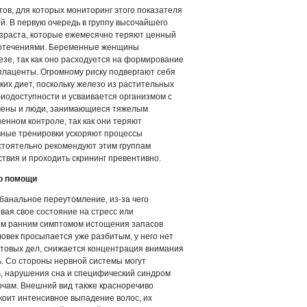
в, для которых мониторинг этого показателя
й. В первую очередь в группу высочайшего
зраста, которые ежемесячно теряют ценный
вотечениями. Беременные женщины
зе, так как оно расходуется на формирование
плаценты. Огромному риску подвергают себя
ких диет, поскольку железо из растительных
биодоступности и усваивается организмом с
мены и люди, занимающиеся тяжелым
енном контроле, так как они теряют
вные тренировки ускоряют процессы
стоятельно рекомендуют этим группам
твия и проходить скрининг превентивно.
 о помощи
банальное переутомление, из-за чего
вая свое состояние на стресс или
ым ранним симптомом истощения запасов
овек просыпается уже разбитым, у него нет
товых дел, снижается концентрация внимания
. Со стороны нервной системы могут
ь, нарушения сна и специфический синдром
ночам. Внешний вид также красноречиво
коит интенсивное выпадение волос, их