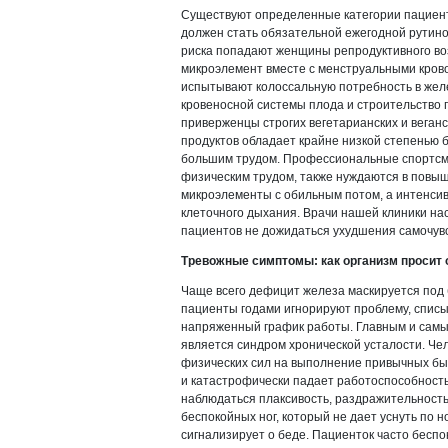
Существуют определенные категории пациенто
должен стать обязательной ежегодной рутино
риска попадают женщины репродуктивного во
микроэлемент вместе с менструальными кро
испытывают колоссальную потребность в желе
кровеносной системы плода и строительство 
приверженцы строгих вегетарианских и веганс
продуктов обладает крайне низкой степенью 
большим трудом. Профессиональные спортс
физическим трудом, также нуждаются в повыш
микроэлементы с обильным потом, а интенси
клеточного дыхания. Врачи нашей клиники на
пациентов не дожидаться ухудшения самочувс
Тревожные симптомы: как организм просит
Чаще всего дефицит железа маскируется под 
пациенты годами игнорируют проблему, списы
напряженный график работы. Главным и сам
является синдром хронической усталости. Чел
физических сил на выполнение привычных бы
и катастрофически падает работоспособность
наблюдаться плаксивость, раздражительност
беспокойных ног, который не дает уснуть по 
сигнализирует о беде. Пациенток часто беспо