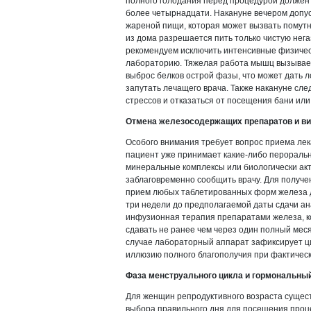
полного голодания перед процедурой должен 
более четырнадцати. Накануне вечером допус
жареной пищи, которая может вызвать помутн
из дома разрешается пить только чистую нег
рекомендуем исключить интенсивные физическ
лабораторию. Тяжелая работа мышц вызывае
выброс белков острой фазы, что может дать 
запутать лечащего врача. Также накануне сл
стрессов и отказаться от посещения бани или
Отмена железосодержащих препаратов и в
Особого внимания требует вопрос приема лек
пациент уже принимает какие-либо перораль
минеральные комплексы или биологически акт
заблаговременно сообщить врачу. Для получе
прием любых таблетированных форм железа 
три недели до предполагаемой даты сдачи ан
инфузионная терапия препаратами железа, к
сдавать не ранее чем через один полный мес
случае лабораторный аппарат зафиксирует ц
иллюзию полного благополучия при фактическ
Фаза менструального цикла и гормональны
Для женщин репродуктивного возраста сущес
выбора правильного дня для посещения проце