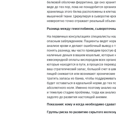
белковой оболочки ферритина, где оно храни
виде до тех пор, пока не понадобится орган
хранилища этого белка расположены в клетках 
мышечной ткани. Циркулируя в сыворотке кро
невероятно точно отражает реальный объем о
Разница между гемоглобином, сывороточн
На первичных консультациях специалисты наш
опасным заблуждением. Пациенты видят нор
анализе крови и делают ошибочный вывод о то
понять разницу, мы часто приводим простую 
наличные деньги в вашем кошельке, которые 
ежесекундной оплаты кислородом всех органо
которые находятся в пути, в процессе перевод
ваш стратегический запас, большой счет в шв
пищей снижается или возникают хронические 
тратить запасы из банка, чтобы поддерживат
будет оставаться в идеальной норме до тех п
абсолютного ноля. Именно поэтому анализ н
и тяжелую стадию проблемы, тогда как анали
задолго до развития настоящей анемии.
Показания: кому и когда необходимо сдават
Группы риска по развитию скрытого желез