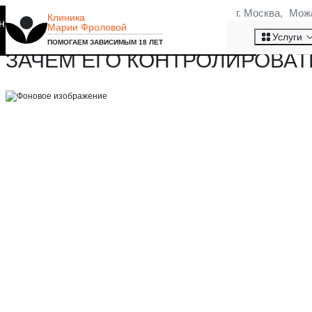
г. Москва, Мож
Клиника
на то, что мы используем
Марии Фроловой
АНАЛИЗ КРОВИ НА ФЕРРИТИ
Хорошо
Услуги
ПОМОГАЕМ ЗАВИСИМЫМ 18 ЛЕТ
ЗАЧЕМ ЕГО КОНТРОЛИРОВАТ