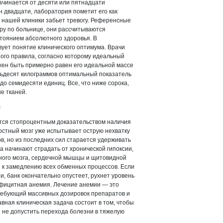
ачинается от десяти или пятнадцати
н двадцати, лаборатория пометит его как
 нашей клиники забьет тревогу. Референсные
у по больнице, они рассчитываются
стоянием абсолютного здоровья. В
ует понятие клинического оптимума. Врачи
го правила, согласно которому идеальный
жен быть примерно равен его идеальной массе
тьдесят килограммов оптимальный показатель
до семидесяти единиц. Все, что ниже сорока,
е тканей.
я
тся стопроцентным доказательством наличия
остный мозг уже испытывает острую нехватку
в, но из последних сил старается удерживать
а начинают страдать от хронической гипоксии,
вного мозга, сердечной мышцы и щитовидной
 к замедлению всех обменных процессов. Если
и, банк окончательно опустеет, рухнет уровень
ефицитная анемия. Лечение анемии — это
требующий массивных дозировок препаратов и
вная клиническая задача состоит в том, чтобы
 не допустить перехода болезни в тяжелую