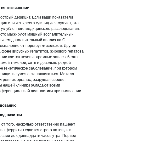
тся токсичными
 острый дефицит. Если ваши показатели
щин или четыреста единиц для мужчин, это
 углубленного медицинского расследования.
часто маскируют мощный воспалительный
значаем дополнительный анализ на С-
воспаление от перегрузки железом. Другой
 фоне вирусных гепатитов, жирового гепатоза
нии клеток печени огромные запасы белка
Самой тяжелой, хотя и довольно редкой
ое генетическое заболевание, при котором
 пищи, не умея останавливаться. Металл
утренних органах, разрушая сердце,
ы нашей клиники обладают всеми
ференциальной диагностики при выявлении
едованию
ред визитом
от того, насколько ответственно пациент
 на ферритин сдается строго натощак в
восьми до одиннадцати часов утра. Период