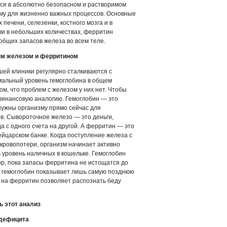
тся в абсолютно безопасном и растворимом
изму для жизненно важных процессов. Основные
печени, селезенки, костного мозга и в
ви в небольших количествах, ферритин
бщих запасов железа во всем теле.
ым железом и ферритином
ей клиники регулярно сталкиваются с
мальный уровень гемоглобина в общем
м, что проблем с железом у них нет. Чтобы
финансовую аналогию. Гемоглобин — это
нужны организму прямо сейчас для
в. Сывороточное железо — это деньги,
а с одного счета на другой. А ферритин — это
ейцарском банке. Когда поступление железа с
кровопотери, организм начинает активно
ь уровень наличных в кошельке. Гемоглобин
ор, пока запасы ферритина не истощатся до
а гемоглобин показывает лишь самую позднюю
з на ферритин позволяет распознать беду
ь этот анализ
одефицита