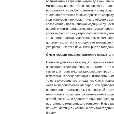
бланков нижняя граница нормы для женщин н
микрограмм на литр. Если ваш результат раве
нормальный, но любой грамотный специалист
значения отражают лишь среднюю температур
статистически и не имеют ничего общего с со
современной превентивной медицине существ
нашей клиники придерживаются международно
уровень ферритина у взрослого человека дол
тела в килограммах. Для женщины весом шес
должен находиться в коридоре от пятидесяти 
уже расценивается нами как скрытое голодани
О чем говорит опасное снижение показател
Падение уровня ниже тридцати единиц являе
латентного железодефицита. На этом этапе к
сырья для производства здоровых эритроцито
гемоглобин в пределах нормы. Ткани организм
то есть кислородного голодания. Клетки голо
железы недополучают кислород, что приводит
не предпринять экстренных мер на этой стади
гемоглобина, и разовьется тяжелая железод
долгий, сложный и дорогостоящий процесс, 
постоянного медицинского контроля. Наша гла
поймать дефицит именно на скрытой стадии и
форму.