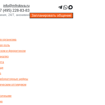
info@mfrolova.ru
М ПОКАЗАТЕЛЕМ И
Запланировать общение
в организма
ая роль
езом и ферритином
 анализ
ита
ощи
е
 лабораторные цифры
ическим оптимумом
ксичными
ию