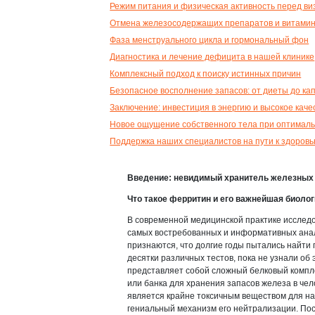
Режим питания и физическая активность перед ви
Отмена железосодержащих препаратов и витамин
Фаза менструального цикла и гормональный фон
Диагностика и лечение дефицита в нашей клинике
Комплексный подход к поиску истинных причин
Безопасное восполнение запасов: от диеты до ка
Заключение: инвестиция в энергию и высокое каче
Новое ощущение собственного тела при оптималь
Поддержка наших специалистов на пути к здоров
Введение: невидимый хранитель железных 
Что такое ферритин и его важнейшая биоло
В современной медицинской практике исслед
самых востребованных и информативных ана
признаются, что долгие годы пытались найти 
десятки различных тестов, пока не узнали об
представляет собой сложный белковый компле
или банка для хранения запасов железа в че
является крайне токсичным веществом для на
гениальный механизм его нейтрализации. Пос