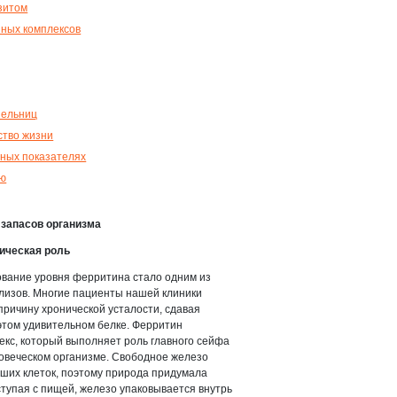
зитом
ных комплексов
пельниц
ство жизни
ных показателях
ью
запасов организма
гическая роль
ование уровня ферритина стало одним из
лизов. Многие пациенты нашей клиники
причину хронической усталости, сдавая
 этом удивительном белке. Ферритин
кс, который выполняет роль главного сейфа
ловеческом организме. Свободное железо
ших клеток, поэтому природа придумала
тупая с пищей, железо упаковывается внутрь