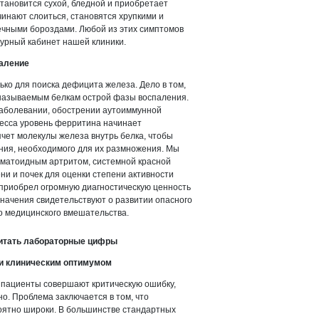
становится сухой, бледной и приобретает
чинают слоиться, становятся хрупкими и
чными бороздами. Любой из этих симптомов
дурный кабинет нашей клиники.
паление
ко для поиска дефицита железа. Дело в том,
к называемым белкам острой фазы воспаления.
заболевании, обострении аутоиммунной
цесса уровень ферритина начинает
чет молекулы железа внутрь белка, чтобы
ния, необходимого для их размножения. Мы
вматоидным артритом, системной красной
ни и почек для оценки степени активности
 приобрел огромную диагностическую ценность
 значения свидетельствуют о развитии опасного
о медицинского вмешательства.
читать лабораторные цифры
и клиническим оптимумом
е пациенты совершают критическую ошибку,
. Проблема заключается в том, что
ятно широки. В большинстве стандартных