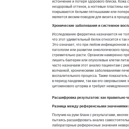
истончение и потеря здорового блеска. Кожа 
нездоровый оттенок, а ногтевые пластины на
покрываются белыми пятнышками или попере
является веским поводом для визита в проце
Хронические заболевания и системное вос
Исследование ферритина назначается не толь
что этот удивительный белок относится к та
Это означает, что при любом инфекционном 
патологии или развитии онкологического про
стремительно расти. Организм намеренно пря
лишить бактерии или опухолевые клетки пита
часто назначаем этот анализ пациентам с ре
волчанкой, хроническими заболеваниями пече
воспалительного процесса. Также показатель
в период пандемии, так как его сверхвысокие
цитокинового шторма и требуют немедленног
Расшифровка результатов: как правильно 
Разница между референсными значениями 
Получив на руки бланк с результатами, многи
пытаясь расшифровать анализ самостоятельно
лабораторные референсные значения неверо