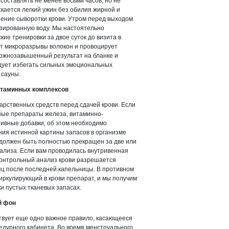
составлять не менее восьми часов, но не
кается легкий ужин без обилия жирной и
ение сыворотки крови. Утром перед выходом
азированную воду. Мы настоятельно
ие тренировки за двое суток до визита в
т микроразрывы волокон и провоцирует
ложнозавышенный результат на бланке и
едует избегать сильных эмоциональных
 сауны.
итаминных комплексов
арственных средств перед сдачей крови. Если
ные препараты железа, витаминно-
ивные добавки, об этом необходимо
ния истинной картины запасов в организме
должен быть полностью прекращен за две или
ализа. Если вам проводилась внутривенная
онтрольный анализ крови разрешается
яц после последней капельницы. В противном
иркулирующий в крови препарат, и мы получим
и пустых тканевых запасах.
й фон
твует еще одно важное правило, касающееся
дурного кабинета. Во время менструального