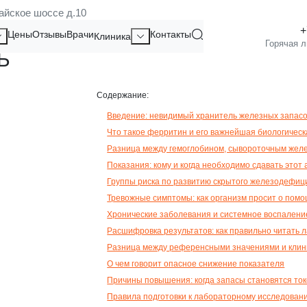
айское шоссе д.10
Н: ЧТО СКРЫВАЕТСЯ ЗА ЭТИ
Цены
Отзывы
Врачи
Контакты
Клиника
Ь
Содержание:
Введение: невидимый хранитель железных запасо
Что такое ферритин и его важнейшая биологическ
Разница между гемоглобином, сывороточным жел
Показания: кому и когда необходимо сдавать этот
Группы риска по развитию скрытого железодефиц
Тревожные симптомы: как организм просит о пом
Хронические заболевания и системное воспалени
Расшифровка результатов: как правильно читать
Разница между референсными значениями и клин
О чем говорит опасное снижение показателя
Причины повышения: когда запасы становятся то
Правила подготовки к лабораторному исследован