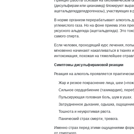
Принцип работы основан на биохимическом б
(дисульфирам или цианамид) блокируют выраб
ацетальдегиддегидрогеназы), участвующих в
В норме организм перерабатывает алкоголь 
углекислого газа. Но на фоне приема этих пр
уксусного альдегида (ацетальдегида). Это то
самого спирта.
Если человек, проходящий курс лечения, попы
мгновенно начинают накапливаться в тканях и
интоксикация, похожая на тяжелейшее отрав
Симптомы дисульфирамовой реакции
Реакция на алкоголь проявляется практически
Жар и резкое покраснение лица, шеи («пож
Сильное сердцебиение (тахикардия), переб
Пульсирующая головная боль, шум в ушах.
Затрудненное дыхание, одышка, ощущение 
Тошнота и неукротимая рвота.
Панический страх смерти, тревога.
Именно страх перед этими ощущениями форм
от спиртного.