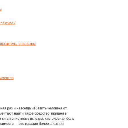
ы
спективе?
ействительно полезны
риментов
ая раз и навсегда избавить человека от
мечтают найти такое средство: пришел в
 тяга к спиртному исчезла, как головная боль
исимости — это гораздо более сложное