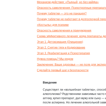
Механизм действия: «Пьяный, но без кайфа»
Опасность самолечения: Психотропные препарат
Почему таблетки — это не панацея?
Почему таблетки не работают в долгосрочной пер
«Костыль» для психики
Опасность самолечения и принуждения
Схема эффективного лечения: когда препараты д
Этап 1. Детоксикация (Очищение)
Этап 2. Снятие тяги и Кодирование
Этап 3. Реабилитация и Психотерапия
Нужна помощь? Мы рядом
Заключение: Ваше здоровье — не поле для экспе
Сделайте первый шаг к безопасности
Введение
Существует ли «волшебная таблетка», способн
алкоголизма? Родственники зависимых часто 
аптеку, купил препарат, дал мужу или сыну — и
после аспирина. Но лечение алкогольной зав