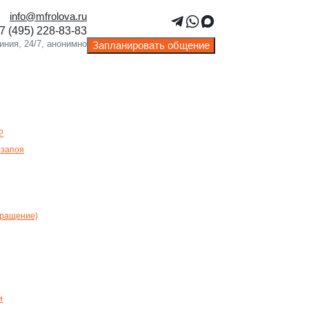
info@mfrolova.ru
: ЧЕСТНЫЙ ОБЗОР
Запланировать общение
?
 запоя
вращение)
и