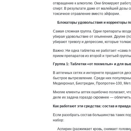
отвращение к алкоголю. Они блокируют рабо
спирт. В результате даже от малейшей дозы 
токсичное отравление вместо эйфории.
Блокаторы удовольствия и корректоры п
Самая сложная группа. Одни препараты возде
убирая удовольствие от опьянения. Другие (
убирают тревогу и депрессию, которые толкаю
Важно: Ни одна таблетка не работает «сама п
прием препаратов из второй и третьей групп
Группа 1: Таблетки «от похмелья» и для вы
В аптечных сетях и интернете продаются дес
быстрое вытрезвление. Среди них популярны:
Медихронал, Биотредин, Пропротен-100, Мета
Многие клиенты аптек ошибочно полагают, что
деле их задача гораздо скромнее — облегчит
Как работают эти средства: состав и правда
Если разобрать состав большинства таких по
набор:
Аспирин (разжижает кровь, снимает головну