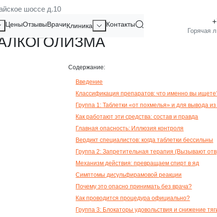
айское шоссе д.10
АЛКОГОЛЬНОЙ ЗАВИСИМОСТИ
Цены
Отзывы
Врачи
Контакты
Клиника
 АЛКОГОЛИЗМА
Содержание:
Введение
Классификация препаратов: что именно вы ищете
Группа 1: Таблетки «от похмелья» и для вывода из
Как работают эти средства: состав и правда
Главная опасность: Иллюзия контроля
Вердикт специалистов: когда таблетки бессильны
Группа 2: Запретительная терапия (Вызывают от
Механизм действия: превращаем спирт в яд
Симптомы дисульфирамовой реакции
Почему это опасно принимать без врача?
Как проводится процедура официально?
Группа 3: Блокаторы удовольствия и снижение тяг