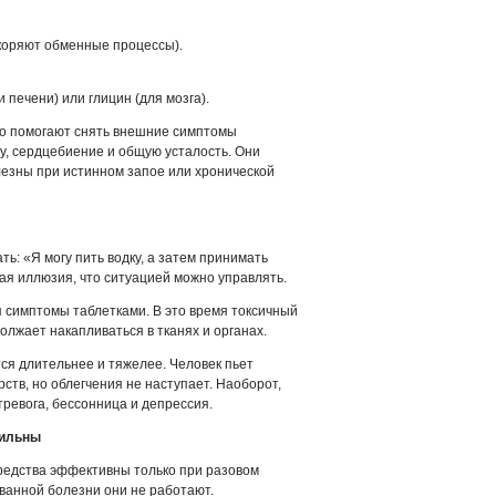
скоряют обменные процессы).
печени) или глицин (для мозга).
ьно помогают снять внешние симптомы
ту, сердцебиение и общую усталость. Они
лезны при истинном запое или хронической
ь: «Я могу пить водку, а затем принимать
ная иллюзия, что ситуацией можно управлять.
 симптомы таблетками. В это время токсичный
олжает накапливаться в тканях и органах.
тся длительнее и тяжелее. Человек пьет
ств, но облегчения не наступает. Наоборот,
ревога, бессонница и депрессия.
сильны
редства эффективны только при разовом
ванной болезни они не работают.