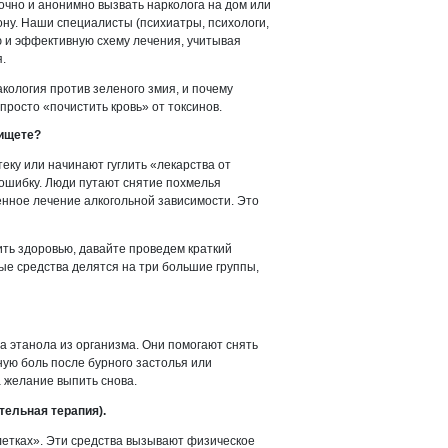
чно и анонимно вызвать нарколога на дом или
ну. Наши специалисты (психиатры, психологи,
 и эффективную схему лечения, учитывая
.
кология против зеленого змия, и почему
просто «почистить кровь» от токсинов.
 ищете?
теку или начинают гуглить «лекарства от
 ошибку. Люди путают снятие похмелья
енное лечение алкогольной зависимости. Это
ить здоровью, давайте проведем краткий
ые средства делятся на три большие группы,
а этанола из организма. Они помогают снять
ную боль после бурного застолья или
а желание выпить снова.
ельная терапия).
летках». Эти средства вызывают физическое