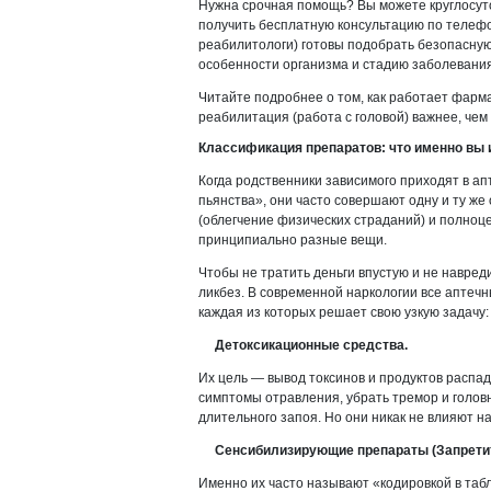
Нужна срочная помощь? Вы можете круглосуто
получить бесплатную консультацию по телефо
реабилитологи) готовы подобрать безопасную
особенности организма и стадию заболевания
Читайте подробнее о том, как работает фарма
реабилитация (работа с головой) важнее, чем 
Классификация препаратов: что именно вы
Когда родственники зависимого приходят в ап
пьянства», они часто совершают одну и ту же
(облегчение физических страданий) и полноц
принципиально разные вещи.
Чтобы не тратить деньги впустую и не навред
ликбез. В современной наркологии все аптечн
каждая из которых решает свою узкую задачу:
Детоксикационные средства.
Их цель — вывод токсинов и продуктов распад
симптомы отравления, убрать тремор и голов
длительного запоя. Но они никак не влияют н
Сенсибилизирующие препараты (Запретит
Именно их часто называют «кодировкой в таб