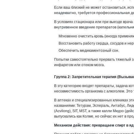
Если ваш близкий не может остановиться, исп
неадекватно, требуется профессиональная д
В условиях стационара или при выезде врача 
внутривенное введение препаратов (капельни
Мгновенно очистить кровь (иногда примен
Восстановить работу сердца, сосудов и не
Обеспечить медикаментозный сон.
Попытки самостоятельно прервать тяжелый за
инфарктом или отеком мозга.
Группа 2: Запретительная терапия (Вызыва
В эту категорию входят препараты, задача ко
несовместимость организма с алкоголем. Это
В аптеках и специализированных клиниках эт
названиями: Тетурам, Эспераль, Антабус, Лиде
(Acvilong), SIT, MST, а также капли Мидзо (
выпускались как Колме, но сейчас их нет в пр
Механизм действия: превращаем спирт в яд