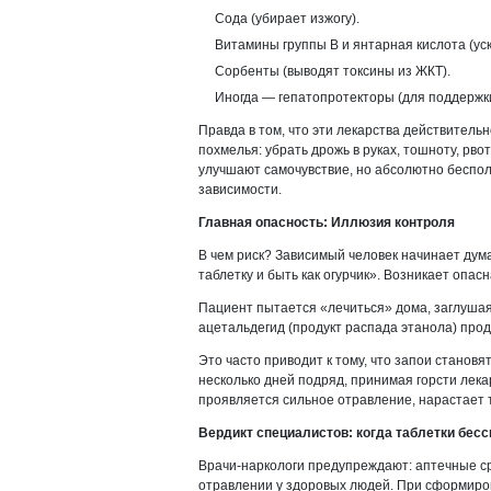
Сода (убирает изжогу).
Витамины группы B и янтарная кислота (у
Сорбенты (выводят токсины из ЖКТ).
Иногда — гепатопротекторы (для поддержки 
Правда в том, что эти лекарства действител
похмелья: убрать дрожь в руках, тошноту, рво
улучшают самочувствие, но абсолютно беспо
зависимости.
Главная опасность: Иллюзия контроля
В чем риск? Зависимый человек начинает думат
таблетку и быть как огурчик». Возникает опас
Пациент пытается «лечиться» дома, заглушая
ацетальдегид (продукт распада этанола) прод
Это часто приводит к тому, что запои становя
несколько дней подряд, принимая горсти лекар
проявляется сильное отравление, нарастает т
Вердикт специалистов: когда таблетки бес
Врачи-наркологи предупреждают: аптечные с
отравлении у здоровых людей. При сформиро