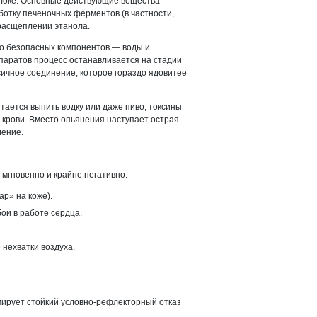
локе. Основные действующие вещества
отку печеночных ферментов (в частности,
 расщеплении этанола.
до безопасных компонентов — воды и
епаратов процесс останавливается на стадии
ксичное соединение, которое гораздо ядовитее
тается выпить водку или даже пиво, токсины
 крови. Вместо опьянения наступает острая
ление.
 мгновенно и крайне негативно:
ар» на коже).
ои в работе сердца.
нехватки воздуха.
ирует стойкий условно-рефлекторный отказ