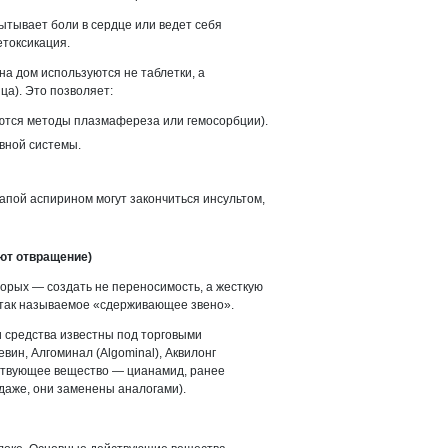
ытывает боли в сердце или ведет себя
етоксикация.
на дом используются не таблетки, а
ца). Это позволяет:
яются методы плазмафереза или гемосорбции).
рвной системы.
пой аспирином могут закончиться инсультом,
ют отвращение)
торых — создать не переносимость, а жесткую
 так называемое «сдерживающее звено».
и средства известны под торговыми
вин, Алгоминал (Algominal), Аквилонг
действующее вещество — цианамид, ранее
одаже, они заменены аналогами).