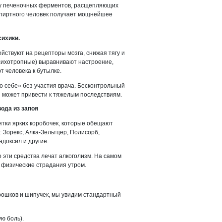
ту печеночных ферментов, расщепляющих
спиртного человек получает мощнейшее
сихики.
йствуют на рецепторы мозга, снижая тягу и
психотропные) выравнивают настроение,
т человека к бутылке.
о себе» без участия врача. Бесконтрольный
ы может привести к тяжелым последствиям.
вода из запоя
ятки ярких коробочек, которые обещают
 Зорекс, Алка-Зельтцер, Полисорб,
доксил и другие.
 эти средства лечат алкоголизм. На самом
ь физические страдания утром.
рошков и шипучек, мы увидим стандартный
ю боль).