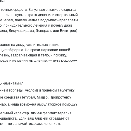
лья.
течных средств. Вы узнаете, какие лекарства
е — лишь пустая трата денег или смертельный
азберем, почему нельзя подсыпать препараты
тки принудительного лечения и почему даже
сона, Дисульфирама, Эспераль или Вивитрол)
 запоя на дому, капли, вызывающие
ющие эйфорию. Но врачи-наркологи нашей
езнь, затрагивающая и тело, и психику.
среде и не меняя мышление, — путь к скорому
:
едикаментами?
нием торпеды, уколом) и приемом таблеток?
 средства (Тетурам, Мидзо, Пропротен)?
онар, а когда возможна амбулаторное помощь?
тельный характер. Любая фармакотерапия
ециалиста. Если ваш близкий страдает от
сию — не занимайтесь самолечением.