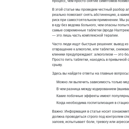
процесс, чем просто снятие симптомов похме
В этой статье мы проведем честный разбор ап
реально помогают снять абстиненцию, а каки
риск при самостоятельном применении. Мы р
в еду без ведома больного, чем опасны попы
самые современные таблетки (вроде Налтрек
— это лишь часть комплексной терапии.
Часто люди ищут быстрые решения: вывод из
отвращение к алкоголю, или таблетки, снижа
клиники предупреждают: алкоголизм — это бол
Просто пить таблетки, находясь в привычной 
срыву.
Здесь вы найдете ответы на главные вопросы
Можно ли вылечить зависимость только м
В чем разница между кодированием (вшива
Какие побочные эффекты имеют популярные
Когда необходима госпитализация в стаци
Важно: Информация в статье носит ознакоми
должна проводиться строго под контролем сп
запоев, испытывает боли, тревогу или агрес