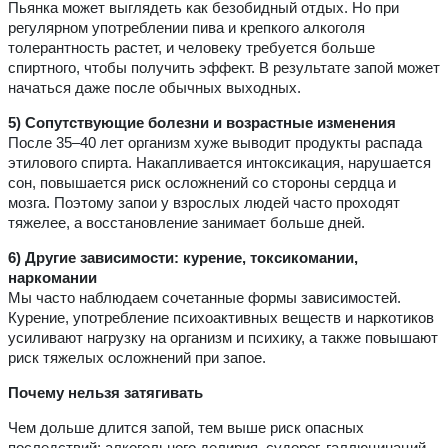
Пьянка может выглядеть как безобидный отдых. Но при
регулярном употреблении пива и крепкого алкоголя
толерантность растет, и человеку требуется больше
спиртного, чтобы получить эффект. В результате запой может
начаться даже после обычных выходных.
5) Сопутствующие болезни и возрастные изменения
После 35–40 лет организм хуже выводит продукты распада
этилового спирта. Накапливается интоксикация, нарушается
сон, повышается риск осложнений со стороны сердца и
мозга. Поэтому запои у взрослых людей часто проходят
тяжелее, а восстановление занимает больше дней.
6) Другие зависимости: курение, токсикомании,
наркомании
Мы часто наблюдаем сочетанные формы зависимостей.
Курение, употребление психоактивных веществ и наркотиков
усиливают нагрузку на организм и психику, а также повышают
риск тяжелых осложнений при запое.
Почему нельзя затягивать
Чем дольше длится запой, тем выше риск опасных
последствий: алкогольного делирия, судорог, галлюцинаций,