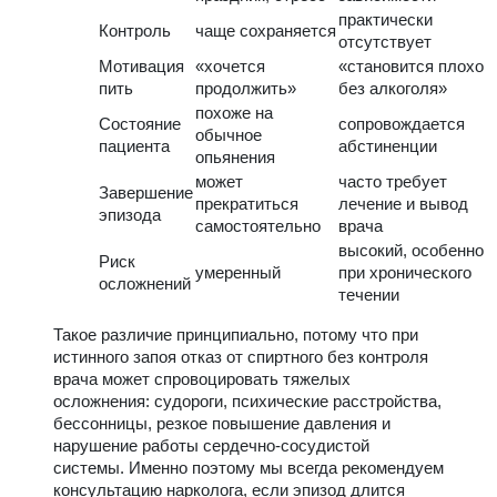
практически
Контроль
чаще сохраняется
отсутствует
Мотивация
«хочется
«становится плохо
пить
продолжить»
без алкоголя»
похоже на
Состояние
сопровождается
обычное
пациента
абстиненции
опьянения
может
часто требует
Завершение
прекратиться
лечение и вывод
эпизода
самостоятельно
врача
высокий, особенно
Риск
умеренный
при хронического
осложнений
течении
Такое различие принципиально, потому что при
истинного запоя отказ от спиртного без контроля
врача может спровоцировать тяжелых
осложнения: судороги, психические расстройства,
бессонницы, резкое повышение давления и
нарушение работы сердечно-сосудистой
системы. Именно поэтому мы всегда рекомендуем
консультацию нарколога, если эпизод длится