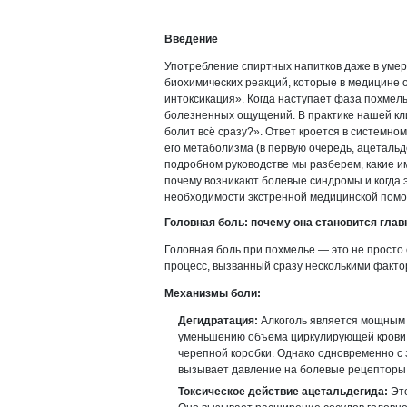
Введение
Употребление спиртных напитков даже в умер
биохимических реакций, которые в медицине
интоксикация». Когда наступает фаза похмель
болезненных ощущений. В практике нашей кл
болит всё сразу?». Ответ кроется в системно
его метаболизма (в первую очередь, ацетальде
подробном руководстве мы разберем, какие и
почему возникают болевые синдромы и когда 
необходимости экстренной медицинской пом
Головная боль: почему она становится гла
Головная боль при похмелье — это не просто
процесс, вызванный сразу несколькими факто
Механизмы боли:
Дегидратация:
Алкоголь является мощным 
уменьшению объема циркулирующей крови и
черепной коробки. Однако одновременно с 
вызывает давление на болевые рецепторы
Токсическое действие ацетальдегида:
Это