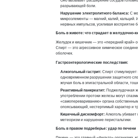
Оно вызывает расширение сосудов головног
разрывающей боли.
Нарушение электролитного баланса:
С мо
микроэлементы — магний, калий, кальций.
нервных импульсов, усиливая восприятие б
Боль в животе: что страдает в желудочно-
Желудок и кишечник — это «передний край» о
Спирт — это агрессивное химическое соедине
оболочек.
Гастроэнтерологические последствия:
Алкогольный гастрит:
Спирт стимулирует 
одновременном разрушении защитного слоя
жгучая боль в эпигастральной области, тош
Реактивный панкреатит:
Поджелудочная же
употреблении протоки железы могут спазми
«самоперевариванию» органа собственным
опоясывающий, нестерпимый характер и т
Кишечный дискомфорт:
Алкоголь убивает 
метеоризм и нарушение перистальтики.
Боль в правом подреберье: удар по печени
Печень — это главный «фильтр» организма, к