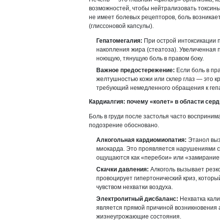
возможностей, чтобы нейтрализовать токсины.
не имеет болевых рецепторов, боль возникае
(глиссоновой капсулы).
Гепатомегалия:
При острой интоксикации п
накопления жира (стеатоза). Увеличенная 
ноющую, тянущую боль в правом боку.
Важное предостережение:
Если боль в пр
желтушностью кожи или склер глаз — это к
требующий немедленного обращения к гепа
Кардиалгия: почему «колет» в области сер
Боль в груди после застолья часто восприним
подозрение обосновано.
Алкогольная кардиомиопатия:
Этанол выз
миокарда. Это проявляется нарушениями с
ощущаются как «перебои» или «замирание
Скачки давления:
Алкоголь вызывает резко
провоцирует гипертонический криз, которы
чувством нехватки воздуха.
Электролитный дисбаланс:
Нехватка кали
является прямой причиной возникновения а
жизнеугрожающие состояния.