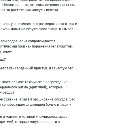
 Несмотря на то, что сама печеночная ткань
т из-за растяжения капсулы печени
ечень увеличивается в размерах из-за отека и
печень давит на окружающие ткани, вызывая
авом подреберье сопровождается
ритический признак поражения гепатоцитов,
тологу.
дца?
ается как сердечный приступ, и зачастую это
ывает прямое токсическое повреждение
ердечного ритма (аритмией), которые
» сердца.
е сужение, а затем расширение сосудов. Это
й сопровождается давящей болью в груди и
я и магния, о которой упоминалось выше,
ритмий, которые могут перерасти в