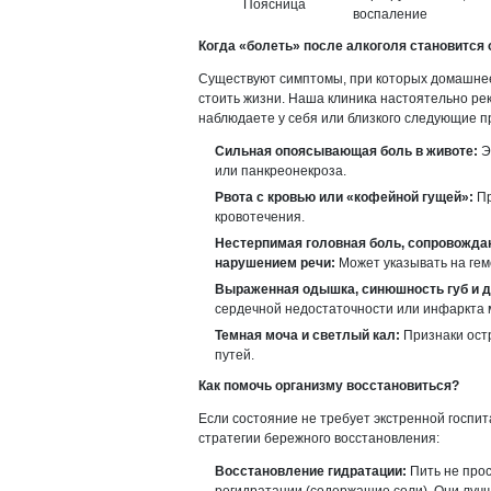
Поясница
воспаление
Когда «болеть» после алкоголя становится
Существуют симптомы, при которых домашне
стоить жизни. Наша клиника настоятельно ре
наблюдаете у себя или близкого следующие п
Сильная опоясывающая боль в животе:
Э
или панкреонекроза.
Рвота с кровью или «кофейной гущей»:
Пр
кровотечения.
Нестерпимая головная боль, сопровожда
нарушением речи:
Может указывать на гем
Выраженная одышка, синюшность губ и д
сердечной недостаточности или инфаркта 
Темная моча и светлый кал:
Признаки ост
путей.
Как помочь организму восстановиться?
Если состояние не требует экстренной госпи
стратегии бережного восстановления:
Восстановление гидратации:
Пить не прос