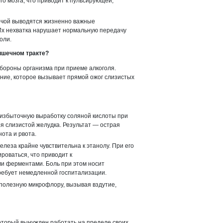
о мозга, что приводит к пульсирующей,
чой выводятся жизненно важные
 Их нехватка нарушает нормальную передачу
оли.
кишечном тракте?
бороны организма при приеме алкоголя.
ние, которое вызывает прямой ожог слизистых
избыточную выработку соляной кислоты при
 слизистой желудка. Результат — острая
нота и рвота.
леза крайне чувствительна к этанолу. При его
роваться, что приводит к
и ферментами. Боль при этом носит
ребует немедленной госпитализации.
полезную микрофлору, вызывая вздутие,
оторый вынужден работать на пределе своих