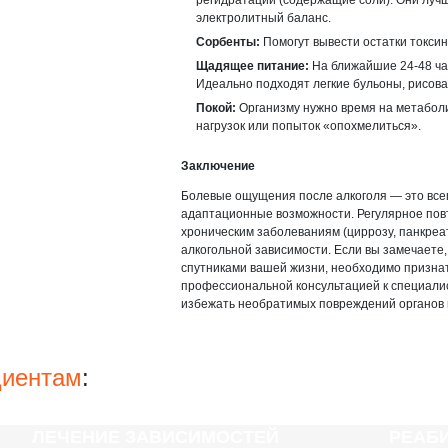
регидратации (содержащие соли). Они луч
электролитный баланс.
Сорбенты:
Помогут вывести остатки токсин
Щадящее питание:
На ближайшие 24-48 час
Идеально подходят легкие бульоны, рисова
Покой:
Организму нужно время на метаболи
нагрузок или попыток «опохмелиться».
Заключение
Болевые ощущения после алкоголя — это всегд
адаптационные возможности. Регулярное повт
хроническим заболеваниям (циррозу, панкреат
алкогольной зависимости. Если вы замечаете
спутниками вашей жизни, необходимо призна
профессиональной консультацией к специали
избежать необратимых повреждений органов и
циентам
:
ЛЕЧЕНИЕ ЗАВИСИМОСТЕЙ
РЕАБ