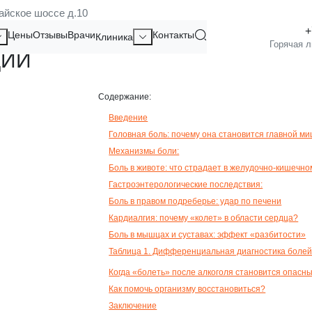
айское шоссе д.10
Я: СИСТЕМНЫЙ КЛИНИЧЕСКИ
Цены
Отзывы
Врачи
Контакты
Клиника
ЦИИ
Содержание:
Введение
Головная боль: почему она становится главной м
Механизмы боли:
Боль в животе: что страдает в желудочно-кишечно
Гастроэнтерологические последствия:
Боль в правом подреберье: удар по печени
Кардиалгия: почему «колет» в области сердца?
Боль в мышцах и суставах: эффект «разбитости»
Таблица 1. Дифференциальная диагностика болей
Когда «болеть» после алкоголя становится опасн
Как помочь организму восстановиться?
Заключение