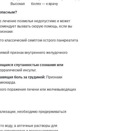
Высокая
болях — к врачу
 опасным?
е лечение похмелья недопустимо и может
комендует вызвать скорую помощь, если вы
ризнаки:
то классический симптом острого панкреатита
ямой признак внутреннего желудочного
ющаяся спутанностью сознания или
оррагический инсульт.
авящая боль за грудиной:
Признаки
миокарда.
рого поражения печени или желчевыводящих
тализации, необходимо придерживаться
то воду, а аптечные растворы для