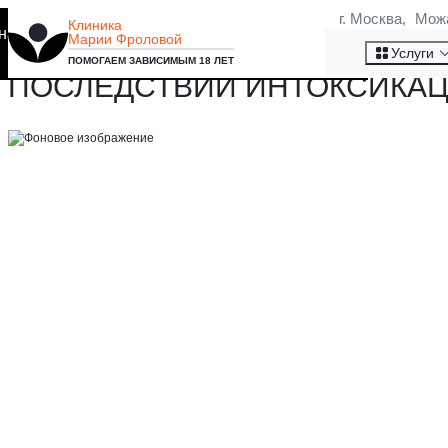
г. Москва, Мож
Клиника
на то, что мы используем
Марии Фроловой
ЧТО БОЛИТ ПОСЛЕ АЛКОГОЛ
Хорошо
Услуги
ПОМОГАЕМ ЗАВИСИМЫМ 18 ЛЕТ
ПОСЛЕДСТВИЙ ИНТОКСИКА