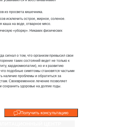
ше усваиваются и восстанавливают
ов из просвета кишечника.
ов исключить острое, жирное, соленое.
я каша на воде, отварное мясо.
ческую «уборку». Никаких физических
а сигнал о том, что организм превысил свои
орение таких состояний ведет не только к
иту, кардиомиопатии), но и к развитию
, что подобные симптомы становятся частыми
ть наличие проблемы и обратиться за
стам. Своевременное лечение позволяет
 сохранить здоровье на долгие годы.
Получить консультацию
ИЛИТАЦИ­ОННЫЙ ЦЕНТР