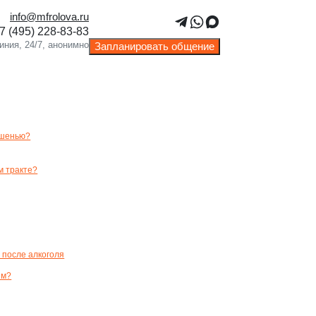
info@mfrolova.ru
Й РАЗБОР
Запланировать общение
ишенью?
м тракте?
 после алкоголя
ым?