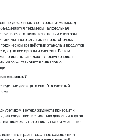
енных дозах вызывает в организме каскад
 объединяются термином «алкогольная
я, человек сталкивается с целым спектром
иники мы часто слышим вопрос: «Почему
м токсическом воздействии этанола и продуктов
гида) на все органы и системы. В этом
менно органы страдают в первую очередь,
эти жалобы становятся сигналом о
ощи.
вной мишенью?
 следствие дефицита сна. Это сложный
рами.
диуретиком. Потеря жидкости приводит к
, как следствие, к снижению давления внутри
этим происходит отечность тканей мозга, что
.
 вещество в разы токсичнее самого спирта.