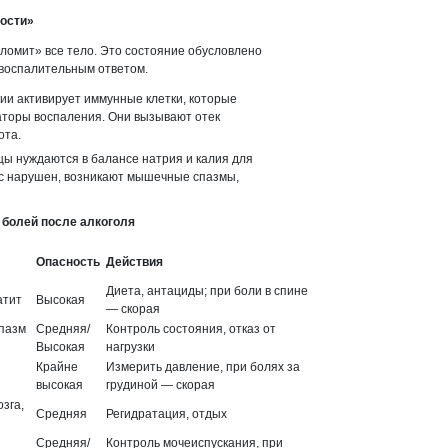
тости»
«ломит» все тело. Это состояние обусловлено
воспалительным ответом.
ии активирует иммунные клетки, которые
торы воспаления. Они вызывают отек
ота.
 нуждаются в балансе натрия и калия для
нс нарушен, возникают мышечные спазмы,
 болей после алкоголя
Опасность
Действия
Диета, антациды; при боли в спине
атит
Высокая
— скорая
спазм
Средняя/
Контроль состояния, отказ от
Высокая
нагрузки
Крайне
Измерить давление, при болях за
высокая
грудиной — скорая
озга,
Средняя
Регидратация, отдых
Средняя/
Контроль мочеиспускания, при