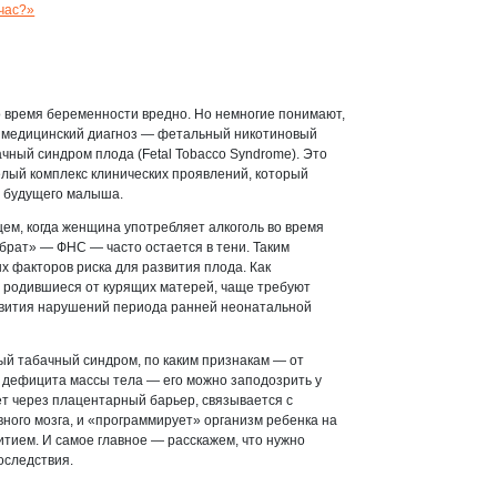
йчас?»
о время беременности вредно. Но немногие понимают,
й медицинский диагноз — фетальный никотиновый
чный синдром плода (Fetal Tobacco Syndrome). Это
елый комплекс клинических проявлений, который
ь будущего малыша.
ем, когда женщина употребляет алкоголь во время
брат» — ФНС — часто остается в тени. Таким
х факторов риска для развития плода. Как
и, родившиеся от курящих матерей, чаще требуют
звития нарушений периода ранней неонатальной
ый табачный синдром, по каким признакам — от
дефицита массы тела — его можно заподозрить у
ет через плацентарный барьер, связывается с
ного мозга, и «программирует» организм ребенка на
тием. И самое главное — расскажем, что нужно
оследствия.