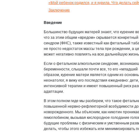
«Мой ребенок родился, и я курила. Что делать се
Заключение
Введение
Большинство будущих матерей знают, что курение в
что за этим общим «вредом» скрывается конкретны
синдром (ФНС), также известный как фетальный таба
не просто недостаток массы тела при рождении, а ц
может негативно повлиять на всю дальнейшую жизн
Если о фетальном алкогольном синдроме, возникающ
беременности, слышали почти все, то его «младший 
образом, курение матери является одним из основны
неонатолог, я вижу его последствия ежедневно: дет
интенсивной терапии и имеют повышенный риск ра
адаптации.
В этом полном гиде мы разберем, что такое фетальн
повышенной нервно-рефлекторной возбудимости до 
новорожденного. Мы объясним, как никотин проника
гемоглобином, вызывая кислородное голодание голов
будущие проблемы с физическим и умственным разви
делать, чтобы этого избежать или минимизировать п