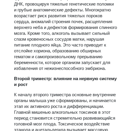
ДНК, провоцируя тяжелые генетические поломки
и грубые анатомические дефекты. Многократно
возрастает риск развития тяжелых пороков
сердца, аномалий строения почек, расщепления
верхнего неба и дефектов формирования спинного
мозга. Кроме того, алкоголь вызывает сильный
спазм кровеносных сосудов матки, нарушая
питание плодного яйца. Это часто приводит к
отслойке хориона, образованию обширных
гематом и самопроизвольному прерыванию
беременности, которое организм запускает для
избавления от нежизнеспособного эмбриона.
Второй триместр: влияние на нервную систему
и рост
К началу второго триместра основные внутренние
органы малыша уже сформированы, и начинается
этап их активного роста и дифференциации.
Главной мишенью алкогольных токсинов в этот
период становится стремительно развивающийся
головной мозг плода. Токсическое воздействие
этанола и ацетальдегида вызывает массовую