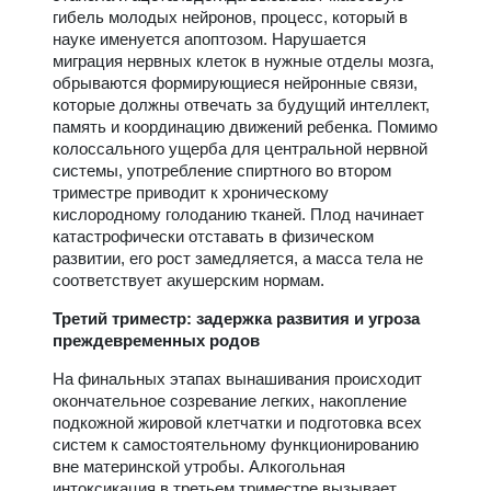
гибель молодых нейронов, процесс, который в
науке именуется апоптозом. Нарушается
миграция нервных клеток в нужные отделы мозга,
обрываются формирующиеся нейронные связи,
которые должны отвечать за будущий интеллект,
память и координацию движений ребенка. Помимо
колоссального ущерба для центральной нервной
системы, употребление спиртного во втором
триместре приводит к хроническому
кислородному голоданию тканей. Плод начинает
катастрофически отставать в физическом
развитии, его рост замедляется, а масса тела не
соответствует акушерским нормам.
Третий триместр: задержка развития и угроза
преждевременных родов
На финальных этапах вынашивания происходит
окончательное созревание легких, накопление
подкожной жировой клетчатки и подготовка всех
систем к самостоятельному функционированию
вне материнской утробы. Алкогольная
интоксикация в третьем триместре вызывает