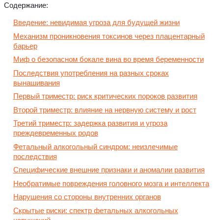
Содержание:
Введение: невидимая угроза для будущей жизни
Механизм проникновения токсинов через плацентарный
барьер
Миф о безопасном бокале вина во время беременности
Последствия употребления на разных сроках
вынашивания
Первый триместр: риск критических пороков развития
Второй триместр: влияние на нервную систему и рост
Третий триместр: задержка развития и угроза
преждевременных родов
Фетальный алкогольный синдром: неизлечимые
последствия
Специфические внешние признаки и аномалии развития
Необратимые повреждения головного мозга и интеллекта
Нарушения со стороны внутренних органов
Скрытые риски: спектр фетальных алкогольных