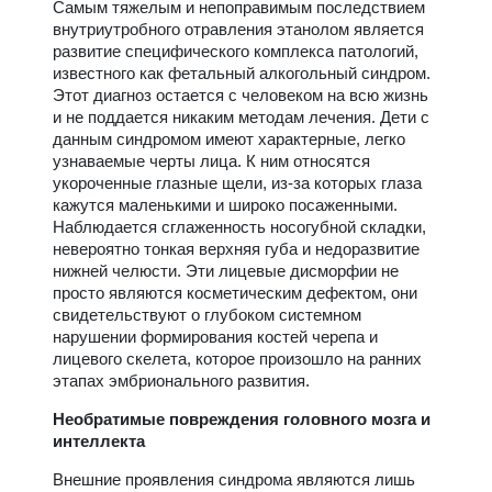
Самым тяжелым и непоправимым последствием
внутриутробного отравления этанолом является
развитие специфического комплекса патологий,
известного как фетальный алкогольный синдром.
Этот диагноз остается с человеком на всю жизнь
и не поддается никаким методам лечения. Дети с
данным синдромом имеют характерные, легко
узнаваемые черты лица. К ним относятся
укороченные глазные щели, из-за которых глаза
кажутся маленькими и широко посаженными.
Наблюдается сглаженность носогубной складки,
невероятно тонкая верхняя губа и недоразвитие
нижней челюсти. Эти лицевые дисморфии не
просто являются косметическим дефектом, они
свидетельствуют о глубоком системном
нарушении формирования костей черепа и
лицевого скелета, которое произошло на ранних
этапах эмбрионального развития.
Необратимые повреждения головного мозга и
интеллекта
Внешние проявления синдрома являются лишь