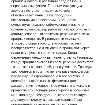
организм матери и растущий плод связаны
неразрывными узами. Главным связующим
звеном выступает плацента, которая
обеспечивает малыша кислородом и
питательными веществами. В обществе
существует опасное заблуждение о том, что
плацентарный барьер работает как абсолютный
фильтр, способный защитить ребенка от любых
вредных веществ. В реальности молекулы
этилового спирта настолько малы, что они
беспрепятственно и мгновенно проникают через
плаценту прямо в кровоток плода. Когда
беременная женщина выпивает спиртной напиток,
концентрация алкоголя в крови ребенка достигает
точно таких же значений, как и у матери. Трагедия
заключается в том, что печень развивающегося
плода еще не сформирована и абсолютно не
способна вырабатывать ферменты для
расщепления токсинов. В результате алкоголь и
продукты его распада циркулируют в организме
малыша в два раза дольше, отравляя каждую
делящуюся клетку и вызывая масштабные
повреждения на уровне закладки тканей.