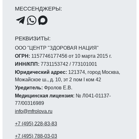
ООО "ЦЕНТР "ЗДОРОВАЯ НАЦИЯ"
ОГРН:
1157746177456 от 10 марта 2015 г.
ИНН/КПП:
7731153742 / 773101001
Юридический адрес:
121374, город Москва,
Можайское ш., д. 10, эт 2 пом I ком 42
Уредитель:
Фролов Е.В.
Медицинская лицензия:
№ Л041-01137-
77/00316989
info@mfrolova.ru