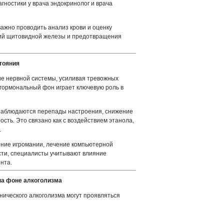
гностики у врача эндокринолог и врача
важно проводить анализ крови и оценку
ий щитовидной железы и предотвращения
тояния
ие нервной системы, усиливая тревожных
 гормональный фон играет ключевую роль в
 наблюдаются перепады настроения, снижение
сть. Это связано как с воздействием этанола,
.
ение игромании, лечение компьютерной
сти, специалисты учитывают влияние
нта.
а фоне алкоголизма
нического алкоголизма могут проявляться