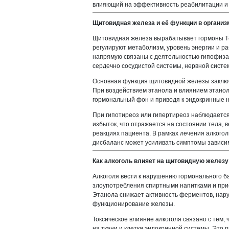
влияющий на эффективность реабилитации и
Щитовидная железа и её функции в организ
Щитовидная железа вырабатывает гормоны Т4 
регулируют метаболизм, уровень энергии и ра
напрямую связаны с деятельностью гипофиза 
сердечно сосудистой системы, нервной систе
Основная функция щитовидной железы заключ
При воздействием этанола и влиянием этанол
гормональный фон и приводя к эндокринные 
При гипотиреоз или гипертиреоз наблюдается
избыток, что отражается на состоянии тела, 
реакциях пациента. В рамках лечения алкого
дисбаланс может усиливать симптомы зависи
Как алкоголь влияет на щитовидную железу
Алкоголя вести к нарушению гормонального б
злоупотребления спиртными напитками и прие
Этанола снижает активность ферментов, нар
функционирование железы.
Токсическое влияние алкоголя связано с тем,
на ткани и клетки эндокринной системы. Это 