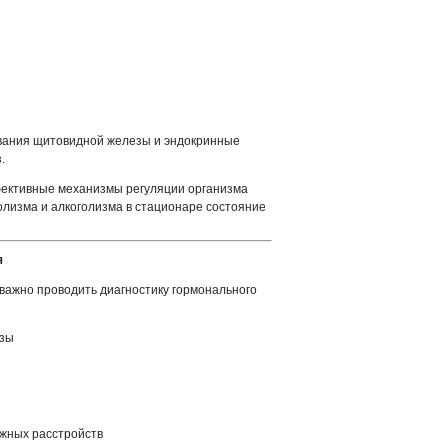
евания щитовидной железы и эндокринные
.
фективные механизмы регуляции организма
олизма и алкоголизма в стационаре состояние
я
 важно проводить диагностику гормонального
езы
ожных расстройств