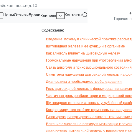
айское шоссе д.10
ЩИТОВИДНУЮ ЖЕЛЕЗУ
Цены
Отзывы
Врачи
Контакты
Клиника
Содержание:
Введение: почему в клинической практике рассмат
Щитовидная железа и её функции в организме
Как алкоголь влияет на щитовидную железу
Гормональные нарушения при употреблении алко
Связь алкоголя и психоэмоционального состояния
Симптомы нарушений щитовидной железы на фон
Диагностика и необходимость обследования
Роль щитовидной железы в формировании зависи
Частичная роль реабилитации и медицинской по
Щитовидная железа и алкоголь: углублённый разб
Как формируются стойкие гормональные нарушен
Гипотиреоз, гипертиреоз и алкоголь: клинические
Влияние алкоголя на психику и мотивацию к лече
Диагностика щитовидной железы у пациентов с з