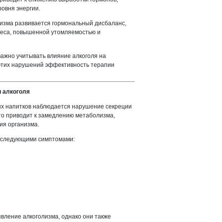
овня энергии.
лизма развивается гормональный дисбаланс,
веса, повышенной утомляемостью и
важно учитывать влияние алкоголя на
и этих нарушений эффективность терапии
 алкоголя
ых напитков наблюдается нарушение секреции
то приводит к замедлению метаболизма,
ия организма.
 следующими симптомами:
вление алкоголизма, однако они также