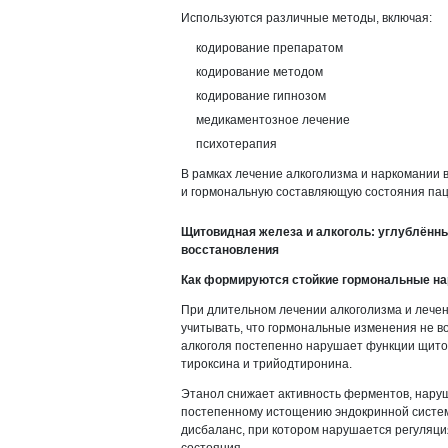
Используются различные методы, включая:
кодирование препаратом
кодирование методом
кодирование гипнозом
медикаментозное лечение
психотерапия
В рамках лечение алкоголизма и наркомании в
и гормональную составляющую состояния пац
Щитовидная железа и алкоголь: углублённы
восстановления
Как формируются стойкие гормональные на
При длительном лечении алкоголизма и лечен
учитывать, что гормональные изменения не в
алкоголя постепенно нарушает функции щито
тироксина и трийодтиронина.
Этанол снижает активность ферментов, наруш
постепенному истощению эндокринной систе
дисбаланс, при котором нарушается регуляци