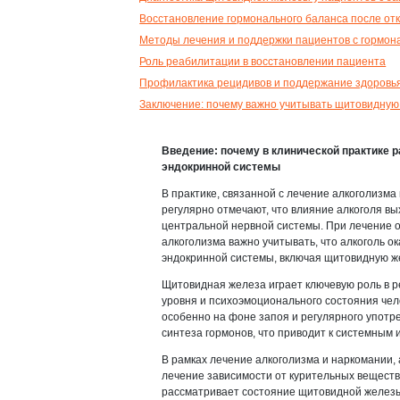
Восстановление гормонального баланса после отк
Методы лечения и поддержки пациентов с гормо
Роль реабилитации в восстановлении пациента
Профилактика рецидивов и поддержание здоровь
Заключение: почему важно учитывать щитовидную
Введение: почему в клинической практике р
эндокринной системы
В практике, связанной с лечение алкоголизма
регулярно отмечают, что влияние алкоголя вы
центральной нервной системы. При лечение о
алкоголизма важно учитывать, что алкоголь о
эндокринной системы, включая щитовидную ж
Щитовидная железа играет ключевую роль в р
уровня и психоэмоционального состояния чел
особенно на фоне запоя и регулярного употр
синтеза гормонов, что приводит к системным 
В рамках лечение алкоголизма и наркомании,
лечение зависимости от курительных веществ
рассматривает состояние щитовидной железы