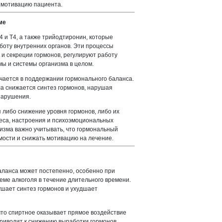
 мотивацию пациента.
ме
и Т4, а также трийодтиронин, которые
боту внутренних органов. Эти процессы
и секреции гормонов, регулируют работу
мы и системы организма в целом.
ается в поддержании гормонального баланса.
а снижается синтез гормонов, нарушая
нарушения.
 либо снижение уровня гормонов, либо их
веса, настроения и психоэмоциональных
лизма важно учитывать, что гормональный
мости и снижать мотивацию на лечение.
аланса может постепенно, особенно при
ме алкоголя в течение длительного времени.
ушает синтез гормонов и ухудшает
 что спиртное оказывает прямое воздействие
приводит к снижению выработки гормонов,