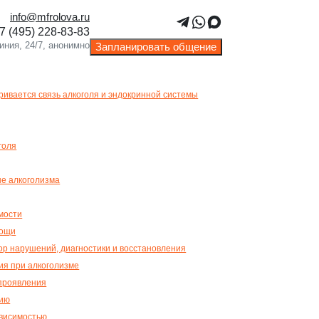
info@mfrolova.ru
Запланировать общение
ривается связь алкоголя и эндокринной системы
голя
е алкоголизма
мости
мощи
ор нарушений, диагностики и восстановления
ия при алкоголизме
 проявления
нию
ависимостью