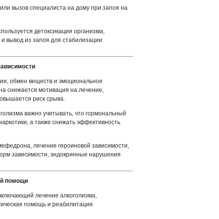
 или вызов специалиста на дому при запоя на
спользуется детоксикация организма,
 и вывод из запоя для стабилизации
зависимости
гии, обмен веществ и эмоциональное
на снижается мотивация на лечение,
повышается риск срыва.
оголизма важно учитывать, что гормональный
 наркотики, а также снижать эффективность
 мефедрона, лечение героиновой зависимости,
форм зависимости, эндокринные нарушения
ой помощи
 включающий лечение алкоголизма,
огическая помощь и реабилитация