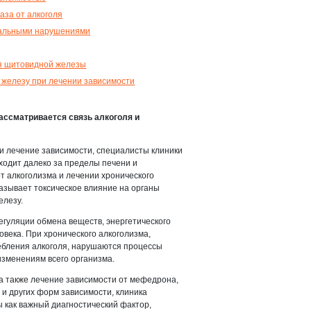
аза от алкоголя
нальными нарушениями
я щитовидной железы
 железу при лечении зависимости
ассматривается связь алкоголя и
 и лечение зависимости, специалисты клиники
ходит далеко за пределы печени и
т алкоголизма и лечении хронического
казывает токсическое влияние на органы
елезу.
егуляции обмена веществ, энергетического
овека. При хронического алкоголизма,
ебления алкоголя, нарушаются процессы
изменениям всего организма.
 а также лечение зависимости от мефедрона,
 и других форм зависимости, клиника
 как важный диагностический фактор,