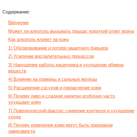
Содержание:
Введение
Может ли алкоголь вызывать прыщи: короткий ответ врача
Как алкоголь влияет на кожу
1) Обезвоживание и потеря защитного барьера
2) Усиление воспалительных процессов
3) Нарушение работы кишечника и ухудшение обмена
веществ
4) Влияние на гормоны и сальные железы
5) Расширение сосудов и покраснение кожи
6) Почему пиво и сладкие напитки особенно часто
ухудшают кожу
7) Поведенческий фактор: снижение контроля и ухудшение
ухода
8) Почему изменения кожи могут быть признаком
зависимости