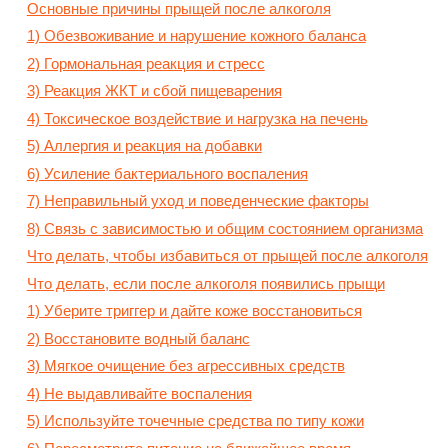
Основные причины прыщей после алкоголя
1) Обезвоживание и нарушение кожного баланса
2) Гормональная реакция и стресс
3) Реакция ЖКТ и сбой пищеварения
4) Токсическое воздействие и нагрузка на печень
5) Аллергия и реакция на добавки
6) Усиление бактериального воспаления
7) Неправильный уход и поведенческие факторы
8) Связь с зависимостью и общим состоянием организма
Что делать, чтобы избавиться от прыщей после алкоголя
Что делать, если после алкоголя появились прыщи
1) Уберите триггер и дайте коже восстановиться
2) Восстановите водный баланс
3) Мягкое очищение без агрессивных средств
4) Не выдавливайте воспаления
5) Используйте точечные средства по типу кожи