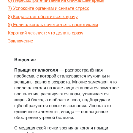
6) Пересмотрите питание на ближайшее время
7) Успокойте организм и снизьте стресс
8) Когда стоит обратиться к врачу
9) Если алкоголь сочетается с наркотиками
Короткий чек-лист: что делать сразу
Заключение
Введение
Прыщи от алкоголя
— распространённая
проблема, с которой сталкиваются мужчины и
женщины разного возраста. Многие замечают, что
после алкоголя на коже лица становятся заметнее
воспаления, расширяются поры, усиливается
жирный блеск, а в области носа, подбородка и
щёк образуются новые высыпания. Иногда это
единичные элементы, иногда — полноценное
обострение угревой болезни.
С медицинской точки зрения алкоголя прыщи —