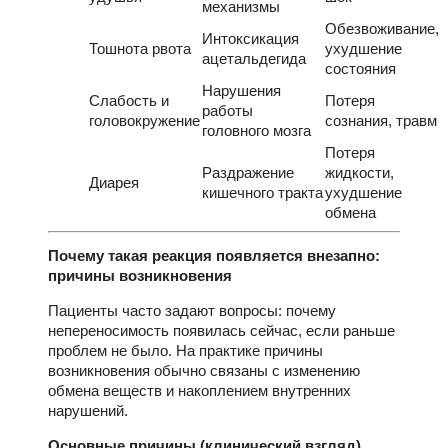
механизмы
Обезвоживание,
Интоксикация
Тошнота рвота
ухудшение
ацетальдегида
состояния
Нарушения
Слабость и
Потеря
работы
головокружение
сознания, травм
головного мозга
Потеря
Раздражение
жидкости,
Диарея
кишечного тракта
ухудшение
обмена
Почему такая реакция появляется внезапно:
причины возникновения
Пациенты часто задают вопросы: почему
непереносимость появилась сейчас, если раньше
проблем не было. На практике причины
возникновения обычно связаны с изменению
обмена веществ и накоплением внутренних
нарушений.
Основные причины (клинический взгляд)