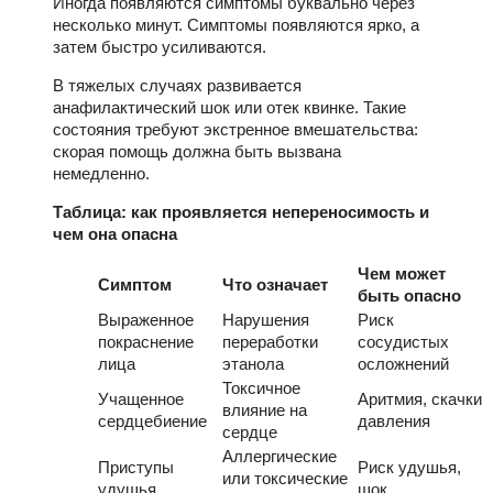
Иногда появляются симптомы буквально через
несколько минут. Симптомы появляются ярко, а
затем быстро усиливаются.
В тяжелых случаях развивается
анафилактический шок или отек квинке. Такие
состояния требуют экстренное вмешательства:
скорая помощь должна быть вызвана
немедленно.
Таблица: как проявляется непереносимость и
чем она опасна
Чем может
Симптом
Что означает
быть опасно
Выраженное
Нарушения
Риск
покраснение
переработки
сосудистых
лица
этанола
осложнений
Токсичное
Учащенное
Аритмия, скачки
влияние на
сердцебиение
давления
сердце
Аллергические
Приступы
Риск удушья,
или токсические
удушья
шок