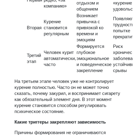
отдыхом и
«курение 
компанию»
общением
удовольст
Возникает
Появляют
Курение
привычка с
трудности
Вторая
становится
привязкой ко
попытке
регулярным
времени и
прекратит
эмоциям
Формируется
Риск
Человек курит
глубокое
хроническ
Третий
автоматически,
эмоциональное
заболеван
этап
часто
и поведенческое
устойчив
закрепление
срывы
На третьем этапе человек уже не контролирует
курение полностью. Часто он не может точно
сказать, почему закурил, и воспринимает сигарету
как обязательный элемент дня. В этот момент
курение становится способом регулировать
психическое состояние.
Какие триггеры закрепляют зависимость
Причины формирования не ограничиваются