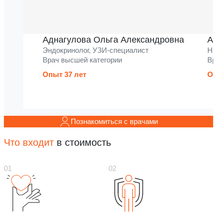
Аднагулова Ольга Александровна
Ак
Эндокринолог, УЗИ-специалист
На
Врач высшей категории
Вр
Опыт 37 лет
Оп
Познакомиться с врачами
Что входит
в стоимость