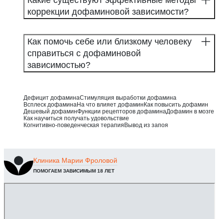
Какие существуют эффективные методы
коррекции дофаминовой зависимости?
Как помочь себе или близкому человеку
справиться с дофаминовой
зависимостью?
Дефицит дофамина
Стимуляция выработки дофамина
Всплеск дофамина
На что влияет дофамин
Как повысить дофамин
Дешевый дофамин
Функции рецепторов дофамина
Дофамин в мозге
Как научиться получать удовольствие
Когнитивно-поведенческая терапия
Вывод из запоя
Клиника
Марии Фроловой
ПОМОГАЕМ ЗАВИСИМЫМ 18 ЛЕТ