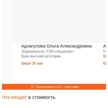
Аднагулова Ольга Александровна
Ак
Эндокринолог, УЗИ-специалист
На
Врач высшей категории
Вр
Опыт 37 лет
Оп
Познакомиться с врачами
Что входит
в стоимость