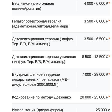
Берлитион (алкогольная
4 000 - 6 000 ₽
полинейропатия)
Гепатопротекторная терапия
3 500 - 6 000 ₽
(адеметионин,гептрал,гепа-мерц)
Детоксикационная терапия ( инфуз.
3 500 - 6 500 ₽
Тер. В/В, В/М инъекц.)
Детоксикационная терапия усиленая
8 500 - 13 500 ₽
( инфуз. Тер. В/В, В/М инъекц.)
Внутримышечное введение
7 000 - 28 000 ₽
лекарственных препаратов (МД-
дисульфирам 300/1800МГ)
Кодирование по методу Довженко
20 000 - 25 000 ₽
Имплантация (дисульфирам)
25 000 ₽