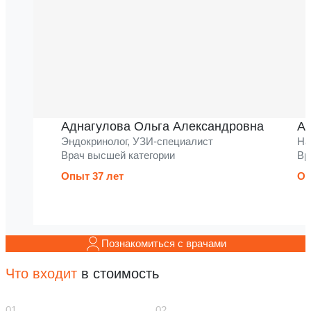
Аднагулова Ольга Александровна
Ак
Эндокринолог, УЗИ-специалист
На
Врач высшей категории
Вр
Опыт 37 лет
Оп
Познакомиться с врачами
Что входит
в стоимость