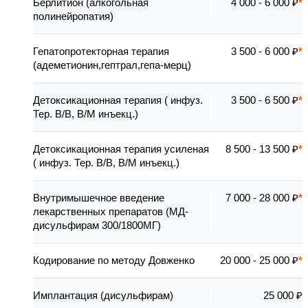
Берлитион (алкогольная
4 000 - 6 000 ₽
полинейропатия)
Гепатопротекторная терапия
3 500 - 6 000 ₽
(адеметионин,гептрал,гепа-мерц)
Детоксикационная терапия ( инфуз.
3 500 - 6 500 ₽
Тер. В/В, В/М инъекц.)
Детоксикационная терапия усиленая
8 500 - 13 500 ₽
( инфуз. Тер. В/В, В/М инъекц.)
Внутримышечное введение
7 000 - 28 000 ₽
лекарственных препаратов (МД-
дисульфирам 300/1800МГ)
Кодирование по методу Довженко
20 000 - 25 000 ₽
Имплантация (дисульфирам)
25 000 ₽