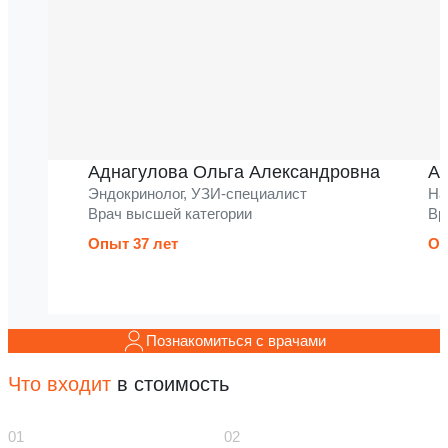
Аднагулова Ольга Александровна
Ак
Эндокринолог, УЗИ-специалист
На
Врач высшей категории
Вр
Опыт 37 лет
Оп
Познакомиться с врачами
Что входит
в стоимость