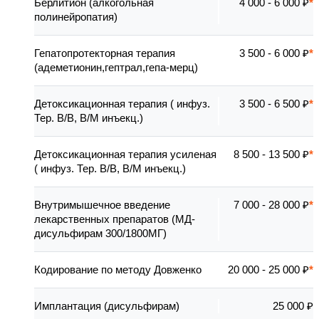
Берлитион (алкогольная
4 000 - 6 000 ₽
полинейропатия)
Гепатопротекторная терапия
3 500 - 6 000 ₽
(адеметионин,гептрал,гепа-мерц)
Детоксикационная терапия ( инфуз.
3 500 - 6 500 ₽
Тер. В/В, В/М инъекц.)
Детоксикационная терапия усиленая
8 500 - 13 500 ₽
( инфуз. Тер. В/В, В/М инъекц.)
Внутримышечное введение
7 000 - 28 000 ₽
лекарственных препаратов (МД-
дисульфирам 300/1800МГ)
Кодирование по методу Довженко
20 000 - 25 000 ₽
Имплантация (дисульфирам)
25 000 ₽