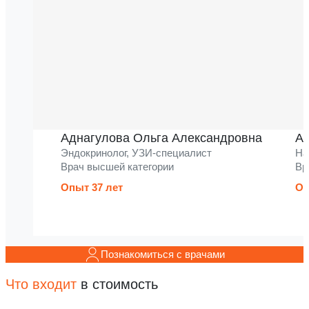
Аднагулова Ольга Александровна
Ак
Эндокринолог, УЗИ-специалист
На
Врач высшей категории
Вр
Опыт 37 лет
Оп
Познакомиться с врачами
Что входит
в стоимость