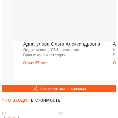
Аднагулова Ольга Александровна
Ак
Эндокринолог, УЗИ-специалист
На
Врач высшей категории
Вр
Опыт 37 лет
Оп
Познакомиться с врачами
Что входит
в стоимость