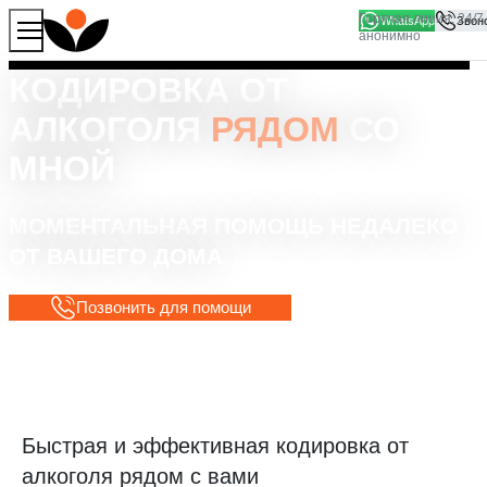
WhatsApp
Продолжая работу с сайтом, вы соглашаетесь на то, что
Хорошо
мы используем файлы
cookies
КОДИРОВКА ОТ
АЛКОГОЛЯ
РЯДОМ
СО
МНОЙ
МОМЕНТАЛЬНАЯ ПОМОЩЬ НЕДАЛЕКО
ОТ ВАШЕГО ДОМА
Позвонить для помощи
Быстрая и эффективная кодировка от
алкоголя рядом с вами