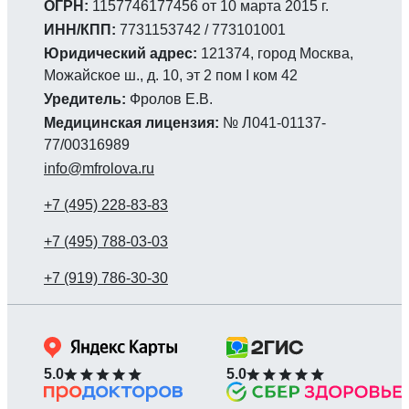
ОГРН:
1157746177456 от 10 марта 2015 г.
ИНН/КПП:
7731153742 / 773101001
Юридический адрес:
121374, город Москва,
Можайское ш., д. 10, эт 2 пом I ком 42
Уредитель:
Фролов Е.В.
Медицинская лицензия:
№ Л041-01137-
77/00316989
info@mfrolova.ru
5.0
5.0