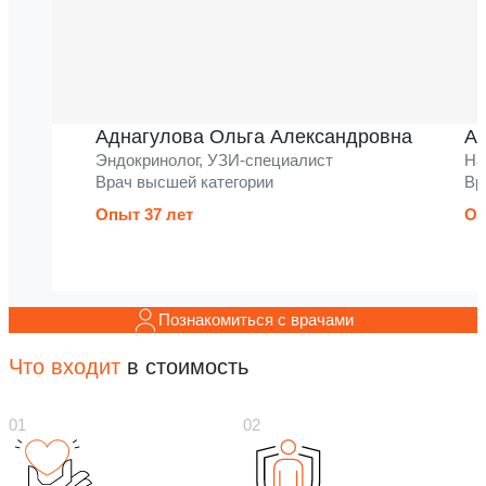
Аднагулова Ольга Александровна
Ак
Эндокринолог, УЗИ-специалист
На
Врач высшей категории
Вр
Опыт 37 лет
Оп
Познакомиться с врачами
Что входит
в стоимость