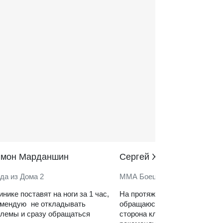
̆мон Марданшин
Сергей Харитонов
да из Дома 2
ММА Боец
инике поставят на ноги за 1 час,
На протяжении нескольких ле
омендую не откладывать
обращаюсь в клинику. Сильн
лемы и сразу обращаться
сторона клиники — реабилит