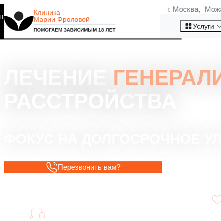
г. Москва, Мож
Клиника
на то, что мы используем
Марии Фроловой
Хорошо
Услуги
ПОМОГАЕМ ЗАВИСИМЫМ 18 ЛЕТ
ЛЕЧЕНИЕ
ГЕНЕРАЛ
РАССТРОЙСТВА
ФОКУС НА ДОЛГОСРОЧНОЕ У
Перезвонить вам?
Опытные специалисты в области
психотерапии.