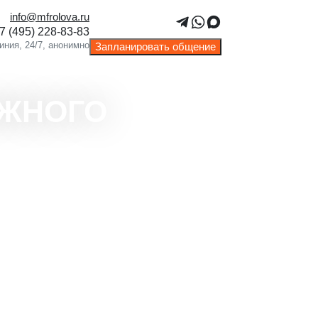
info@mfrolova.ru
Запланировать общение
ЖНОГО
оринг прогресса и постоянная
ержка.