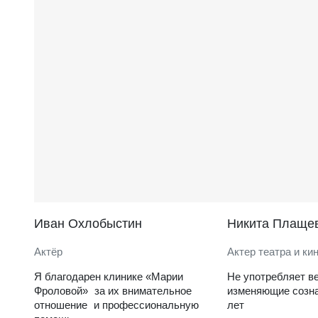
Иван Охлобыстин
Никита Плаще
Актёр
Актер театра и ки
Я благодарен клинике «Марии
Не употребляет в
Фроловой» за их внимательное
изменяющие созна
отношение и профессиональную
лет