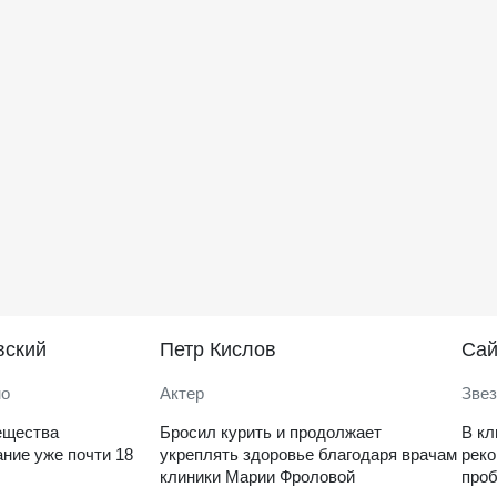
вский
Петр Кислов
Саи
но
Актер
Звез
ещества
Бросил курить и продолжает
В кл
ние уже почти 18
укреплять здоровье благодаря врачам
рек
клиники Марии Фроловой
проб