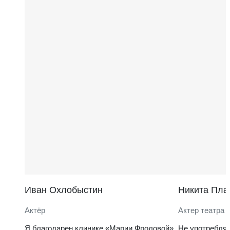
Иван Охлобыстин
Никита Пла
Актёр
Актер театра 
Я благодарен клинике «Марии Фроловой»
Не употребля