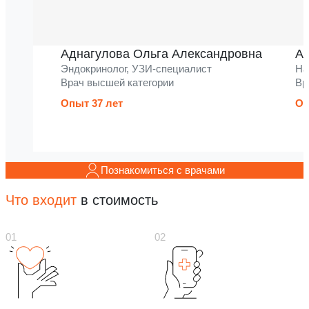
Аднагулова Ольга Александровна
Ак
Эндокринолог, УЗИ-специалист
На
Врач высшей категории
Вр
Опыт 37 лет
Оп
Познакомиться с врачами
Что входит
в стоимость