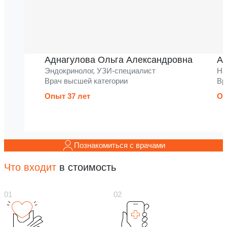
Аднагулова Ольга Александровна
Ак
Эндокринолог, УЗИ-специалист
На
Врач высшей категории
Вр
Опыт 37 лет
Оп
Познакомиться с врачами
Что входит
в стоимость