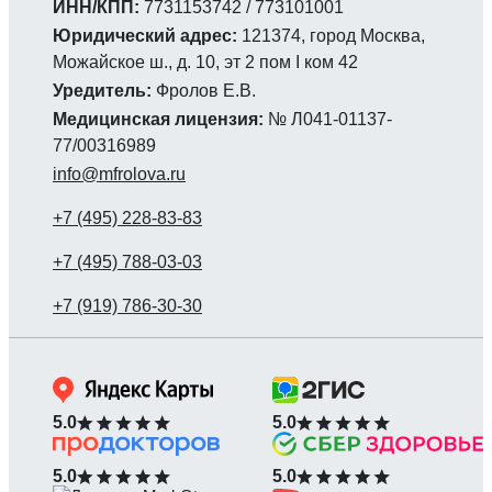
ИНН/КПП:
7731153742 / 773101001
Юридический адрес:
121374, город Москва,
Можайское ш., д. 10, эт 2 пом I ком 42
Уредитель:
Фролов Е.В.
Медицинская лицензия:
№ Л041-01137-
77/00316989
info@mfrolova.ru
5.0
5.0
5.0
5.0