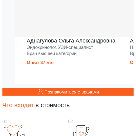
Аднагулова Ольга Александровна
Ак
Эндокринолог, УЗИ-специалист
На
Врач высшей категории
Вр
Опыт 37 лет
Оп
Познакомиться с врачами
Что входит
в стоимость