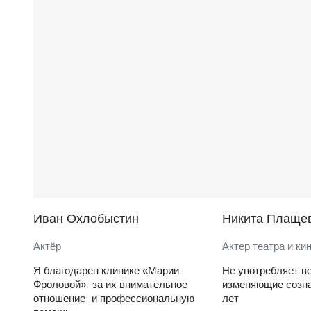
Иван Охлобыстин
Никита Плаще
Актёр
Актер театра и ки
Я благодарен клинике «Марии
Не употребляет в
Фроловой» за их внимательное
изменяющие созна
отношение и профессиональную
лет