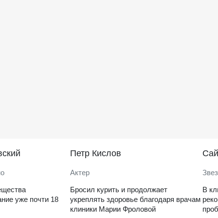
вский
Петр Кислов
Саи
но
Актер
Звез
ещества
Бросил курить и продолжает
В кл
ние уже почти 18
укреплять здоровье благодаря врачам
рек
клиники Марии Фроловой
проб