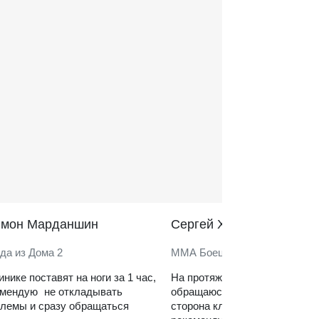
̆мон Марданшин
Сергей Харитонов
да из Дома 2
ММА Боец
инике поставят на ноги за 1 час,
На протяжении нескольких ле
омендую не откладывать
обращаюсь в клинику. Сильн
лемы и сразу обращаться
сторона клиники — реабилит