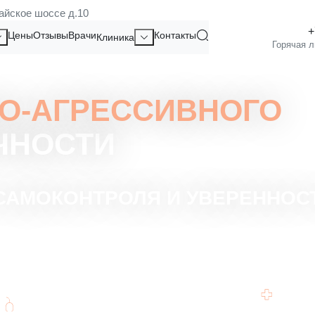
айское шоссе д.10
Цены
Отзывы
Врачи
Контакты
Клиника
О-АГРЕССИВНОГО
ЧНОСТИ
САМОКОНТРОЛЯ И УВЕРЕННОС
Профессионалы, обладающие
Всес
значительным опытом в психотерапии.
эмоци