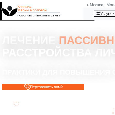
г. Москва, Мож
Клиника
на то, что мы используем
Марии Фроловой
Хорошо
Услуги
ПОМОГАЕМ ЗАВИСИМЫМ 18 ЛЕТ
ЛЕЧЕНИЕ
ПАССИВН
РАССТРОЙСТВА ЛИ
ПРАКТИКИ ДЛЯ ПОВЫШЕНИЯ 
Перезвонить вам?
Разработка уникальных стратегий для
улучшения эмоционального состояния.