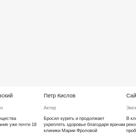
вский
Петр Кислов
Саи
но
Актер
Звез
ещества
Бросил курить и продолжает
В кл
ние уже почти 18
укреплять здоровье благодаря врачам
рек
клиники Марии Фроловой
проб