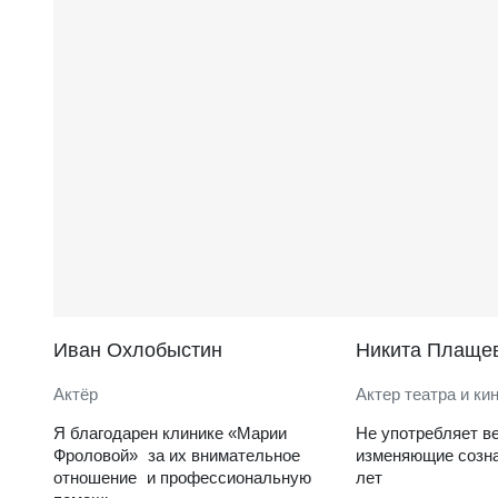
Иван Охлобыстин
Никита Плаще
Актёр
Актер театра и ки
Я благодарен клинике «Марии
Не употребляет в
Фроловой» за их внимательное
изменяющие созна
отношение и профессиональную
лет