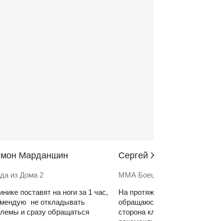
̆мон Марданшин
Сергей Харитонов
да из Дома 2
ММА Боец
инике поставят на ноги за 1 час,
На протяжении нескольких ле
омендую не откладывать
обращаюсь в клинику. Сильн
лемы и сразу обращаться
сторона клиники — реабилит