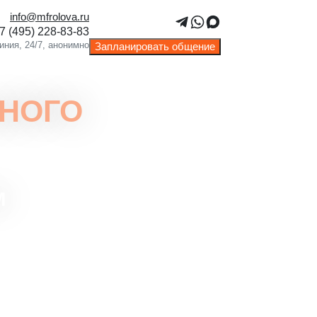
info@mfrolova.ru
Запланировать общение
НОГО
М
п к круглосуточной поддержке
алистов.