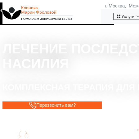
г. Москва, Мож
Клиника
на то, что мы используем
Марии Фроловой
Хорошо
Услуги
ПОМОГАЕМ ЗАВИСИМЫМ 18 ЛЕТ
ЛЕЧЕНИЕ ПОСЛЕД
НАСИЛИЯ
КОМПЛЕКСНАЯ ТЕРАПИЯ ДЛЯ
Перезвонить вам?
Поддержка от квалифицированных
специалистов.