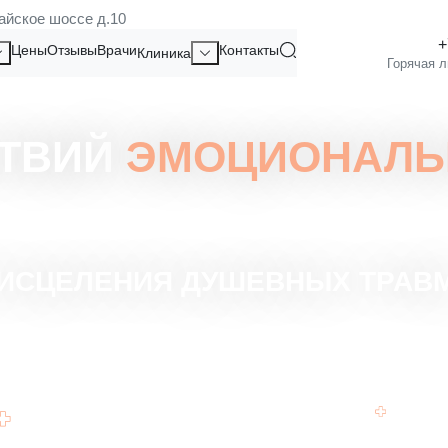
айское шоссе д.10
Цены
Отзывы
Врачи
Контакты
Клиника
СТВИЙ
ЭМОЦИОНАЛЬ
 ИСЦЕЛЕНИЯ ДУШЕВНЫХ ТРАВ
Целенаправленная работа над
Досту
эмоциональным здоровьем.
специ