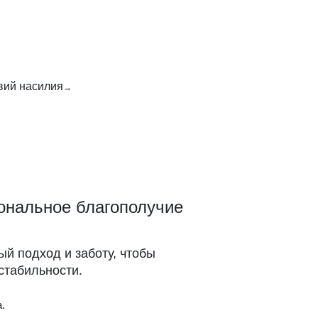
вий насилия
ональное благополучие
й подход и заботу, чтобы
стабильности.
.