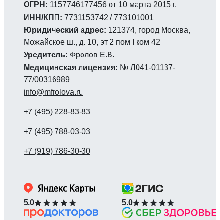
ОГРН:
1157746177456 от 10 марта 2015 г.
ИНН/КПП:
7731153742 / 773101001
Юридический адрес:
121374, город Москва,
Можайское ш., д. 10, эт 2 пом I ком 42
Уредитель:
Фролов Е.В.
Медицинская лицензия:
№ Л041-01137-
77/00316989
info@mfrolova.ru
5.0
5.0