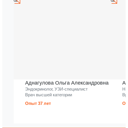
Аднагулова Ольга Александровна
Ак
Эндокринолог, УЗИ-специалист
На
Врач высшей категории
Вр
Опыт 37 лет
Оп