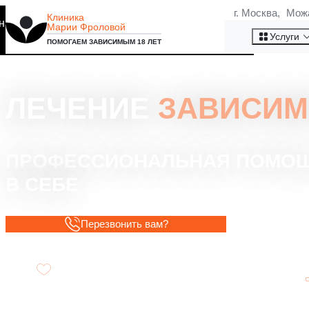
г. Москва, Мож
Клиника
на то, что мы используем
Марии Фроловой
Хорошо
Услуги
ПОМОГАЕМ ЗАВИСИМЫМ 18 ЛЕТ
ЛЕЧЕНИЕ
ЗАВИСИМ
ПРОФЕССИОНАЛЬНАЯ ПОМОЩЬ
В СЕБЕ
Перезвонить вам?
Терапия, адаптированная под уникальные
нужды пациента.