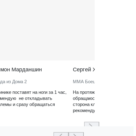
̆мон Марданшин
Сергей Харитонов
да из Дома 2
ММА Боец
инике поставят на ноги за 1 час,
На протяжении нескольких ле
омендую не откладывать
обращаюсь в клинику. Сильн
лемы и сразу обращаться
сторона клиники — реабилит
рекомендую