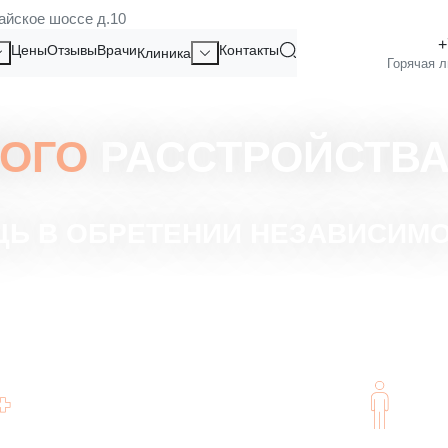
айское шоссе д.10
Цены
Отзывы
Врачи
Контакты
Клиника
ОГО
РАССТРОЙСТВА
 В ОБРЕТЕНИИ НЕЗАВИСИМО
Применение современных техник и
Гара
доказанных методов лечения.
психо