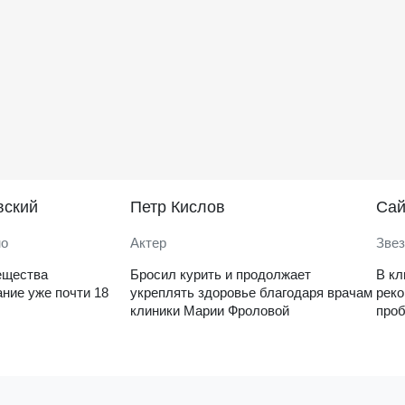
вский
Петр Кислов
Саи
но
Актер
Звез
ещества
Бросил курить и продолжает
В кл
ние уже почти 18
укреплять здоровье благодаря врачам
рек
клиники Марии Фроловой
проб