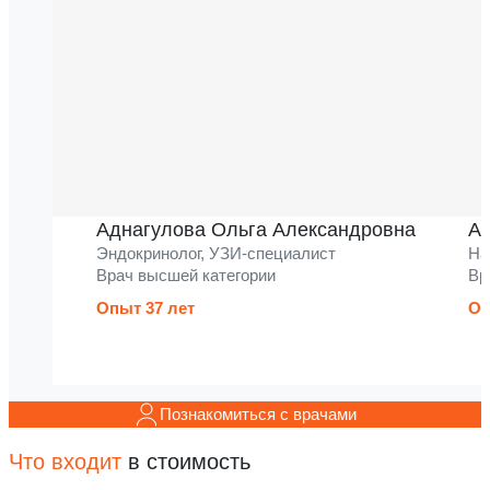
Аднагулова Ольга Александровна
Ак
Эндокринолог, УЗИ-специалист
На
Врач высшей категории
Вр
Опыт 37 лет
Оп
Познакомиться с врачами
Что входит
в стоимость