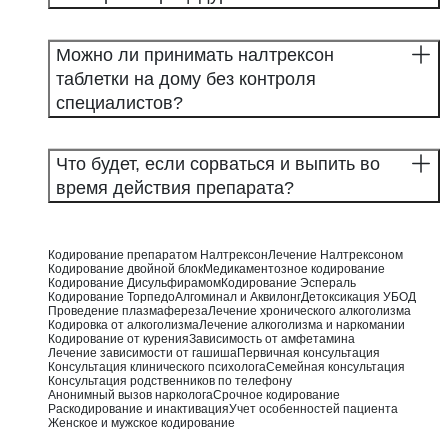
Можно ли принимать налтрексон
таблетки на дому без контроля
специалистов?
Что будет, если сорваться и выпить во
время действия препарата?
Кодирование препаратом Налтрексон
Лечение Налтрексоном
Кодирование двойной блок
Медикаментозное кодирование
Кодирование Дисульфирамом
Кодирование Эспераль
Кодирование Торпедо
Алгоминал и Аквилонг
Детоксикация УБОД
Проведение плазмафереза
Лечение хронического алкоголизма
Кодировка от алкоголизма
Лечение алкоголизма и наркомании
Кодирование от курения
Зависимость от амфетамина
Лечение зависимости от гашиша
Первичная консультация
Консультация клинического психолога
Семейная консультация
Консультация родственников по телефону
Анонимный вызов нарколога
Срочное кодирование
Раскодирование и инактивация
Учет особенностей пациента
Женское и мужское кодирование