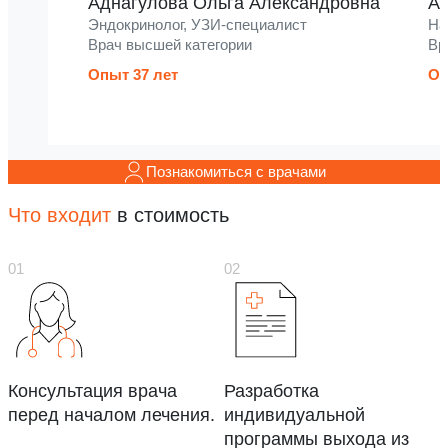
Аднагулова Ольга Александровна
Ак
Эндокринолог, УЗИ-специалист
На
Врач высшей категории
Вр
Опыт 37 лет
Оп
Познакомиться с врачами
Что входит
в стоимость
Консультация врача
Разработка
перед началом лечения.
индивидуальной
программы выхода из