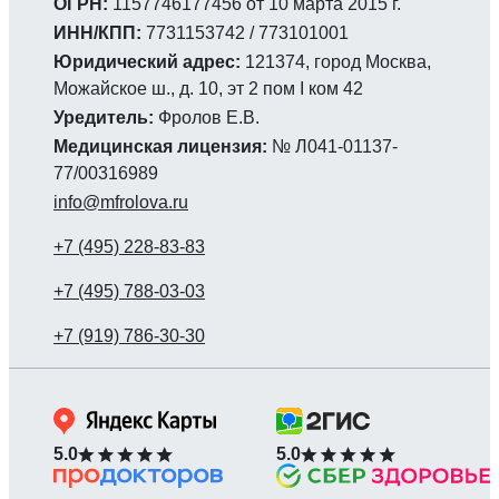
ОГРН:
1157746177456 от 10 марта 2015 г.
ИНН/КПП:
7731153742 / 773101001
Юридический адрес:
121374, город Москва,
Можайское ш., д. 10, эт 2 пом I ком 42
Уредитель:
Фролов Е.В.
Медицинская лицензия:
№ Л041-01137-
77/00316989
info@mfrolova.ru
5.0
5.0