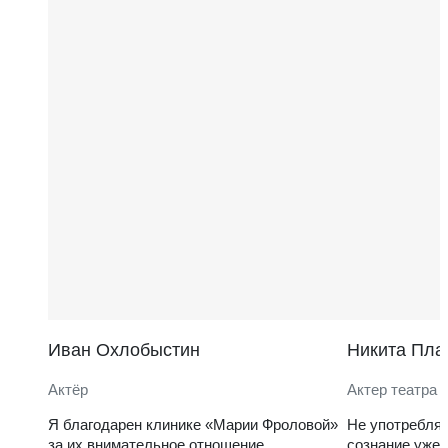
Иван Охлобыстин
Никита Пла
Актёр
Актер театра 
Я благодарен клинике «Марии Фроловой»
Не употребля
за их внимательное отношение
сознание уже 