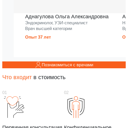
Аднагулова Ольга Александровна
Ак
Эндокринолог, УЗИ-специалист
На
Врач высшей категории
Вр
Опыт 37 лет
Оп
Познакомиться с врачами
Что входит
в стоимость
Первичная консультация
Конфиденциальное