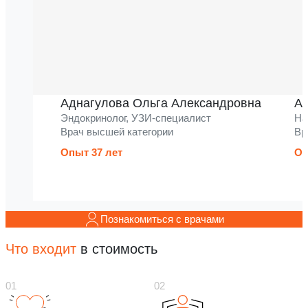
Аднагулова Ольга Александровна
Ак
Эндокринолог, УЗИ-специалист
На
Врач высшей категории
Вр
Опыт 37 лет
Оп
Познакомиться с врачами
Что входит
в стоимость