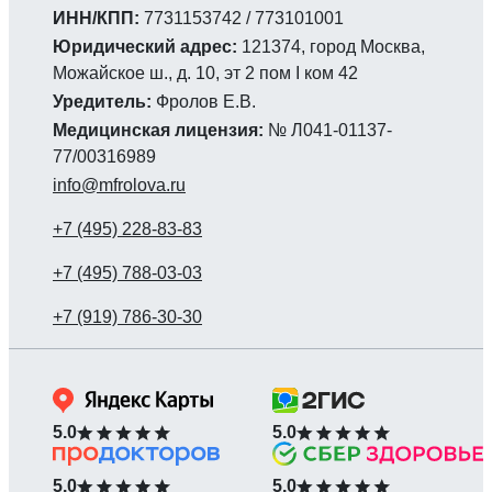
ИНН/КПП:
7731153742 / 773101001
Юридический адрес:
121374, город Москва,
Можайское ш., д. 10, эт 2 пом I ком 42
Уредитель:
Фролов Е.В.
Медицинская лицензия:
№ Л041-01137-
77/00316989
info@mfrolova.ru
5.0
5.0
5.0
5.0