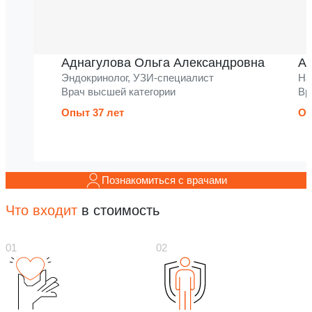
Аднагулова Ольга Александровна
Ак
Эндокринолог, УЗИ-специалист
На
Врач высшей категории
Вр
Опыт 37 лет
Оп
Познакомиться с врачами
Что входит
в стоимость