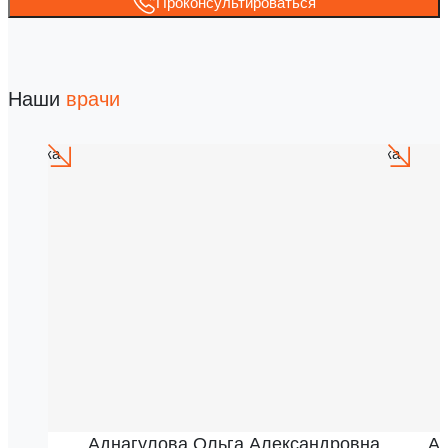
Проконсультироваться
Наши
врачи
Аднагулова Ольга Александровна
Ак