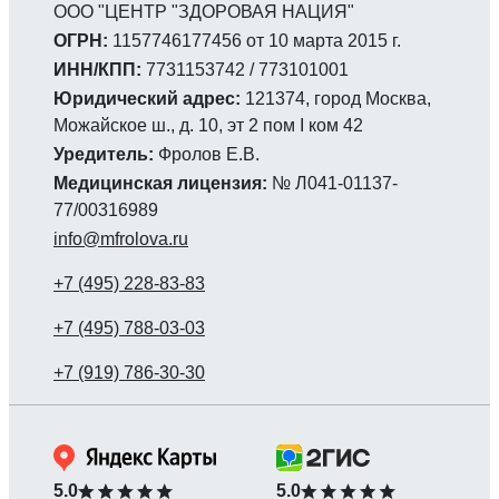
ООО "ЦЕНТР "ЗДОРОВАЯ НАЦИЯ"
ОГРН:
1157746177456 от 10 марта 2015 г.
ИНН/КПП:
7731153742 / 773101001
Юридический адрес:
121374, город Москва,
Можайское ш., д. 10, эт 2 пом I ком 42
Уредитель:
Фролов Е.В.
Медицинская лицензия:
№ Л041-01137-
77/00316989
info@mfrolova.ru
5.0
5.0