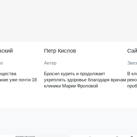
вский
Петр Кислов
Саи
но
Актер
Звез
ещества
Бросил курить и продолжает
В кл
ние уже почти 18
укреплять здоровье благодаря врачам
рек
клиники Марии Фроловой
проб