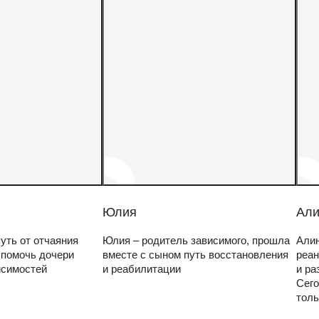
Юлия
Али
уть от отчаяния
Юлия – родитель зависимого, прошла
Алин
 помочь дочери
вместе с сыном путь восстановления
реан
исимостей
и реабилитации
и ра
Сего
толь