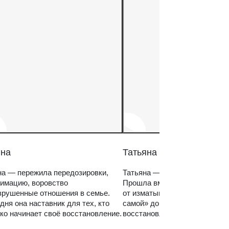
на
Татьяна
а — пережила передозировки,
Татьяна — мама зависимого 
имацию, воровство
Прошла вместе с ним путь
зрушенные отношения в семье.
от изматывающих попыток «с
дня она наставник для тех, кто
самой» до спокойного, систем
ко начинает своё восстановление.
восстановления семьи.