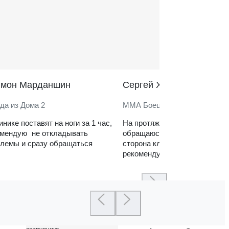
̆мон Марданшин
Сергей Харитонов
да из Дома 2
ММА Боец
инике поставят на ноги за 1 час,
На протяжении нескольких ле
омендую не откладывать
обращаюсь в клинику. Сильн
лемы и сразу обращаться
сторона клиники — реабилит
рекомендую