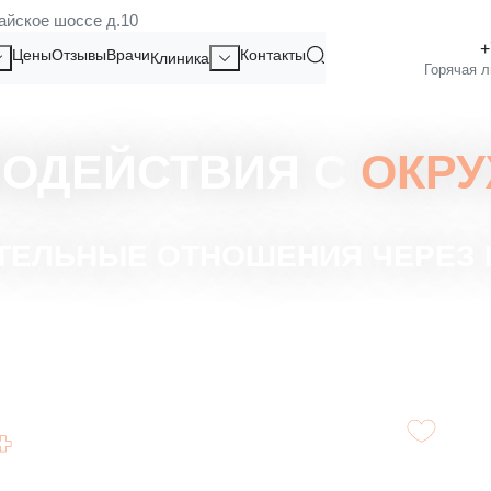
айское шоссе д.10
Цены
Отзывы
Врачи
Контакты
Клиника
МОДЕЙСТВИЯ С
ОКР
ТЕЛЬНЫЕ ОТНОШЕНИЯ ЧЕРЕЗ 
Учим эффективно решать разногласия и
Повы
конфликты.
друг