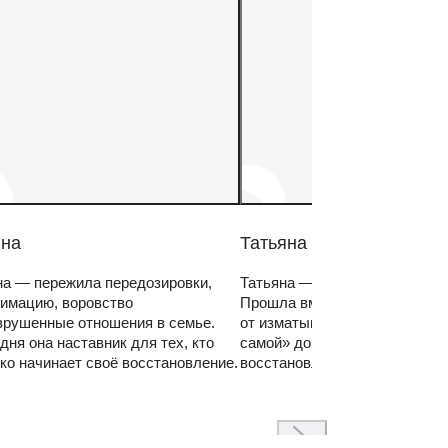
на
Татьяна
а — пережила передозировки,
Татьяна — мама зависимого 
имацию, воровство
Прошла вместе с ним путь
зрушенные отношения в семье.
от изматывающих попыток «с
дня она наставник для тех, кто
самой» до спокойного, систем
ко начинает своё восстановление.
восстановления семьи.