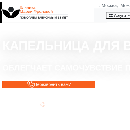
г. Москва, Мож
Клиника
на то, что мы используем
Марии Фроловой
Хорошо
Услуги
ПОМОГАЕМ ЗАВИСИМЫМ 18 ЛЕТ
КАПЕЛЬНИЦА ДЛЯ
ОБЛЕГЧАЕТ САМОЧУВСТВИЕ 
Перезвонить вам?
Помогает легче дышать