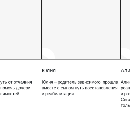
Юлия
Али
уть от отчаяния
Юлия – родитель зависимого, прошла
Алин
 помочь дочери
вместе с сыном путь восстановления
реан
исимостей
и реабилитации
и ра
Сего
толь