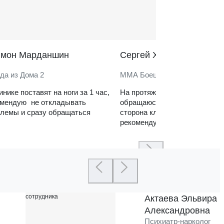
̆мон Марданшин
Сергей Харитонов
да из Дома 2
ММА Боец
инике поставят на ноги за 1 час,
На протяжении нескольких ле
омендую не откладывать
обращаюсь в клинику. Сильн
лемы и сразу обращаться
сторона клиники — реабилит
рекомендую
Актаева Эльвира
Александровна
Психиатр-нарколог