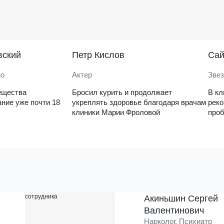
вский
Петр Кислов
Саи
но
Актер
Звез
ещества
Бросил курить и продолжает
В кл
ние уже почти 18
укреплять здоровье благодаря врачам
рек
клиники Марии Фроловой
проб
Акиньшин Сергей
Валентинович
Нарколог, Психиатр