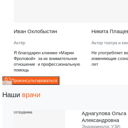
Иван Охлобыстин
Никита Плаще
Актёр
Актер театра и ки
Я благодарен клинике «Марии
Не употребляет в
Фроловой» за их внимательное
изменяющие созна
отношение и профессиональную
лет
помощь
Проконсультироваться
Наши
врачи
Аднагулова Ольга
Александровна
Эндокринолог, УЗИ-