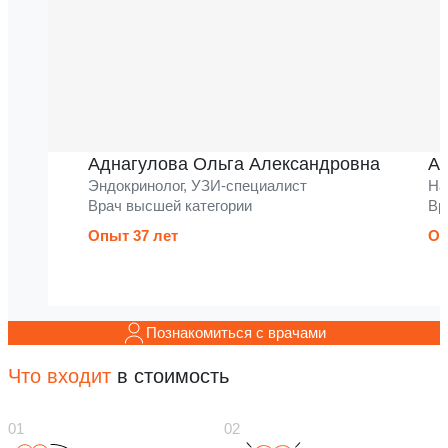
Аднагулова Ольга Александровна
Ак
Эндокринолог, УЗИ-специалист
На
Врач высшей категории
Вр
Опыт 37 лет
Оп
Познакомиться с врачами
Что входит
в стоимость