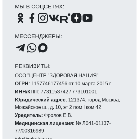
ООО "ЦЕНТР "ЗДОРОВАЯ НАЦИЯ"
ОГРН:
1157746177456 от 10 марта 2015 г.
ИНН/КПП:
7731153742 / 773101001
Юридический адрес:
121374, город Москва,
Можайское ш., д. 10, эт 2 пом I ком 42
Уредитель:
Фролов Е.В.
Медицинская лицензия:
№ Л041-01137-
77/00316989
info@mfrolova.ru