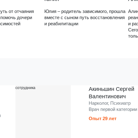
уть от отчаяния
Юлия – родитель зависимого, прошла
Алин
 помочь дочери
вместе с сыном путь восстановления
реан
исимостей
и реабилитации
и ра
Сего
толь
Акиньшин Сергей
Валентинович
Нарколог, Психиатр
Врач первой категории
и
Опыт 29 лет