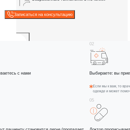
Записаться на консультацию
ваетесь с нами
Выбираете: вы прие
Если мы к вам, то вра
одежде и может помоч
нут пациенту становится легче (пропадает
Доктор прописывает