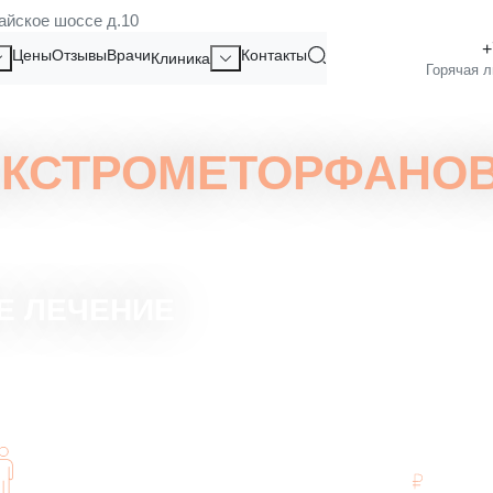
айское шоссе д.10
Цены
Отзывы
Врачи
Контакты
Клиника
ЕКСТРОМЕТОРФАНО
Е ЛЕЧЕНИЕ
Гарантия 100% - отсутствия срывов
Прозр
(Срыва не будет, если будете всё
плат