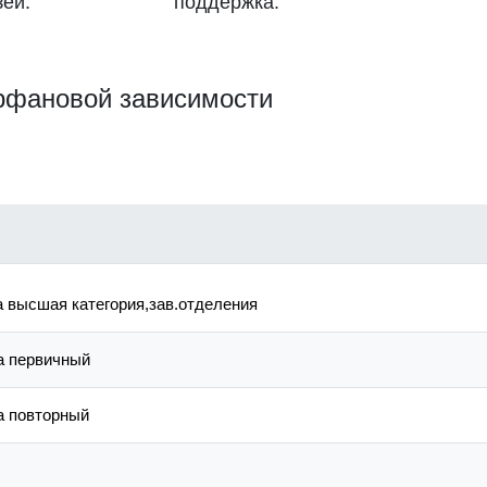
ей.
поддержка.
рфановой зависимости
а высшая категория,зав.отделения
а первичный
а повторный