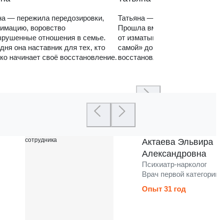
а — пережила передозировки,
Татьяна — мама зависимого 
имацию, воровство
Прошла вместе с ним путь
зрушенные отношения в семье.
от изматывающих попыток «с
дня она наставник для тех, кто
самой» до спокойного, систем
ко начинает своё восстановление.
восстановления семьи.
Актаева Эльвира
Александровна
Психиатр-нарколог
Врач первой категории
Опыт 31 год