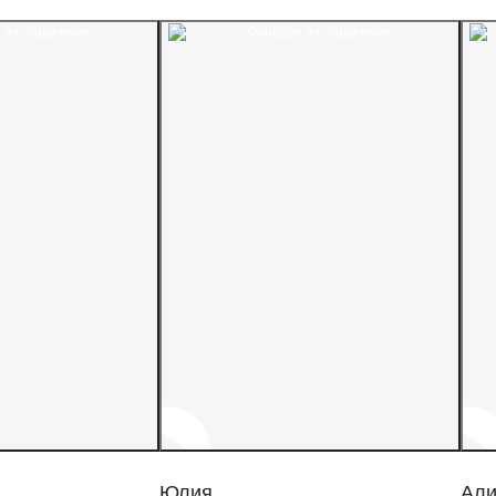
Юлия
Али