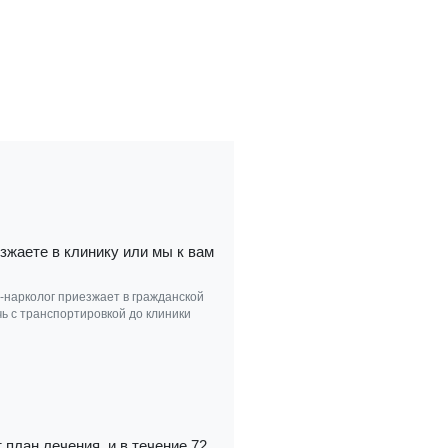
зжаете в клинику или мы к вам
ч-нарколог приезжает в гражданской
ь с транспортировкой до клиники
 план лечения, и в течение 72