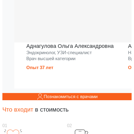
Аднагулова Ольга Александровна
Ак
Эндокринолог, УЗИ-специалист
На
Врач высшей категории
Вр
Опыт 37 лет
Оп
Познакомиться с врачами
Что входит
в стоимость