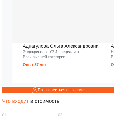
Аднагулова Ольга Александровна
Ак
Эндокринолог, УЗИ-специалист
На
Врач высшей категории
Вр
Опыт 37 лет
Оп
Познакомиться с врачами
Что входит
в стоимость