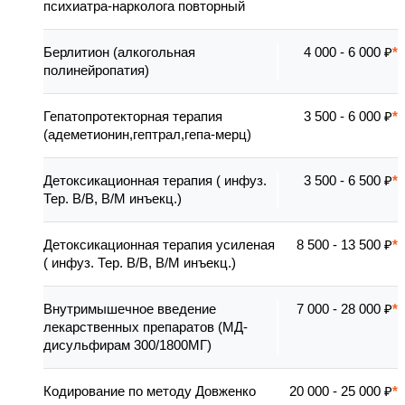
психиатра-нарколога повторный
Берлитион (алкогольная
4 000 - 6 000 ₽
полинейропатия)
Гепатопротекторная терапия
3 500 - 6 000 ₽
(адеметионин,гептрал,гепа-мерц)
Детоксикационная терапия ( инфуз.
3 500 - 6 500 ₽
Тер. В/В, В/М инъекц.)
Детоксикационная терапия усиленая
8 500 - 13 500 ₽
( инфуз. Тер. В/В, В/М инъекц.)
Внутримышечное введение
7 000 - 28 000 ₽
лекарственных препаратов (МД-
дисульфирам 300/1800МГ)
Кодирование по методу Довженко
20 000 - 25 000 ₽