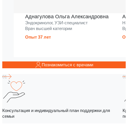
Аднагулова Ольга Александровна
Ак
Эндокринолог, УЗИ-специалист
На
Врач высшей категории
Вр
Опыт 37 лет
Оп
Познакомиться с врачами
Консультация и индивидуальный план поддержки для
Кр
семьи
по