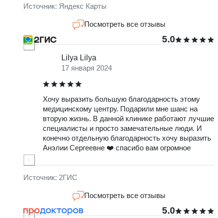
обратилась именно к ней.
н
Источник: Яндекс Карты
к
о
Посмотреть все отзывы
п
5.0
Lilya Lilya
17 января 2024
Хочу выразить большую благодарность этому
Д
медицинскому центру. Подарили мне шанс на
б
вторую жизнь. В данной клинике работают лучшие
Т
специалисты и просто замечательные люди. И
с
конечно отдельную благодарность хочу выразить
Анэлии Сергеевне ❤️ спасибо вам огромное
о
м
з
-
Источник: 2ГИС
Посмотреть все отзывы
5.0