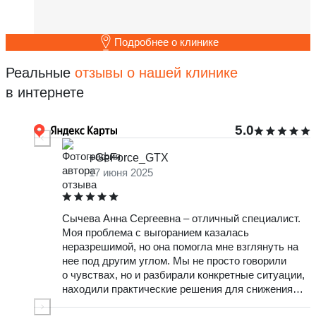
Подробнее о клинике
Реальные
отзывы о нашей клинике
в интернете
5.0
+GeForce_GTX
17 июня 2025
Сычева Анна Сергеевна – отличный специалист.
О
Моя проблема с выгоранием казалась
т
неразрешимой, но она помогла мне взглянуть на
ж
нее под другим углом. Мы не просто говорили
ч
о чувствах, но и разбирали конкретные ситуации,
в
находили практические решения для снижения
О
стресса. Очень доволен результатами и тем, что
с