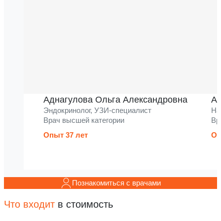
Аднагулова Ольга Александровна
Ак
Эндокринолог, УЗИ-специалист
На
Врач высшей категории
Вр
Опыт 37 лет
Оп
Познакомиться с врачами
Что входит
в стоимость