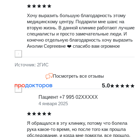
Хочу выразить большую благодарность этому
Д
медицинскому центру. Подарили мне шанс на
б
вторую жизнь. В данной клинике работают лучшие
Т
специалисты и просто замечательные люди. И
с
конечно отдельную благодарность хочу выразить
Анэлии Сергеевне ❤️ спасибо вам огромное
о
м
з
-
Источник: 2ГИС
Посмотреть все отзывы
5.0
Пациент +7 995 02XXXXX
4 января 2025
Я обращался в эту клинику, потому что болела
О
рука какое-то время, но после того как прошла
о
обследование, и когда мне помогли, все прошло.
г