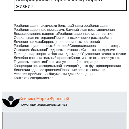
жизни?
Реабилитация психически больных
Этапы реабилитации
Реабилитационные программы
Важный этап восстановления
Восстановление пациента
Реабилитационные мероприятия
Социальная интеграция
Причины психических расстройств
Лечение психоза
Коррекция пограничных состояний
Реабилитация нервных болезней
Специализированная помощь
Сознание больного
Поддержка личности
Жизнь за пределами
Принцип партнерства
Навыки адаптации
Улучшение качества жизни
Лечебно-воспитательный процесс
Когнитивные стратегии успеха
Групповые занятия
Практика успешной интеграции
Концепции психосоциальной помощи
Оценка функционирования
Лицензии здравоохранения
Правовые аспекты помощи
Условия пребывания
Документы для обращения
Контакты специалистов
Клиника
Марии Фроловой
ПОМОГАЕМ ЗАВИСИМЫМ 18 ЛЕТ