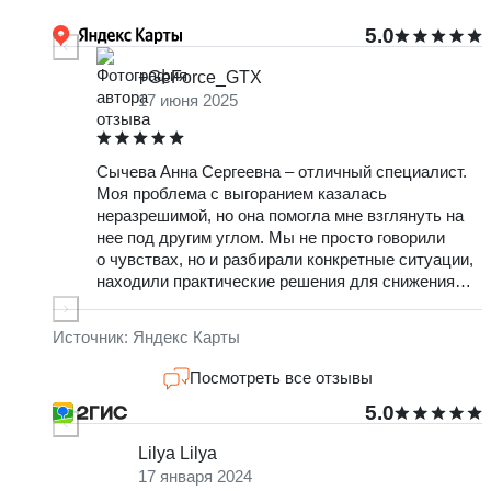
5.0
+GeForce_GTX
17 июня 2025
Сычева Анна Сергеевна – отличный специалист.
О
Моя проблема с выгоранием казалась
т
неразрешимой, но она помогла мне взглянуть на
ж
нее под другим углом. Мы не просто говорили
ч
о чувствах, но и разбирали конкретные ситуации,
в
находили практические решения для снижения
О
стресса. Очень доволен результатами и тем, что
с
обратилась именно к ней.
н
Источник: Яндекс Карты
к
о
Посмотреть все отзывы
п
5.0
Lilya Lilya
17 января 2024