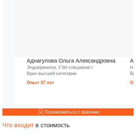
Аднагулова Ольга Александровна
Ак
Эндокринолог, УЗИ-специалист
На
Врач высшей категории
Вр
Опыт 37 лет
Оп
Познакомиться с врачами
Что входит
в стоимость