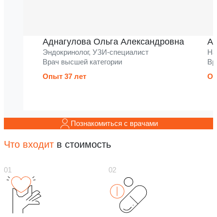
Аднагулова Ольга Александровна
Ак
Эндокринолог, УЗИ-специалист
На
Врач высшей категории
Вр
Опыт 37 лет
Оп
Познакомиться с врачами
Что входит
в стоимость