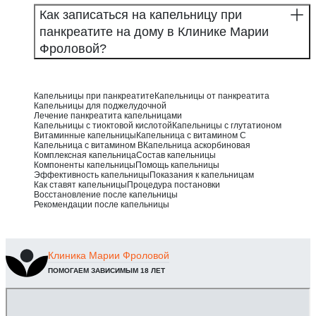
Как записаться на капельницу при
панкреатите на дому в Клинике Марии
Фроловой?
Капельницы при панкреатите
Капельницы от панкреатита
Капельницы для поджелудочной
Лечение панкреатита капельницами
Капельницы с тиоктовой кислотой
Капельницы с глутатионом
Витаминные капельницы
Капельница с витамином С
Капельница с витамином B
Капельница аскорбиновая
Комплексная капельница
Состав капельницы
Компоненты капельницы
Помощь капельницы
Эффективность капельницы
Показания к капельницам
Как ставят капельницы
Процедура постановки
Восстановление после капельницы
Рекомендации после капельницы
Клиника
Марии Фроловой
ПОМОГАЕМ ЗАВИСИМЫМ 18 ЛЕТ