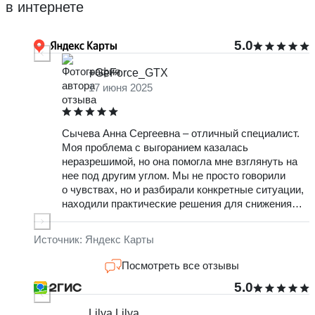
в интернете
5.0
+GeForce_GTX
17 июня 2025
Сычева Анна Сергеевна – отличный специалист.
О
Моя проблема с выгоранием казалась
т
неразрешимой, но она помогла мне взглянуть на
ж
нее под другим углом. Мы не просто говорили
ч
о чувствах, но и разбирали конкретные ситуации,
в
находили практические решения для снижения
О
стресса. Очень доволен результатами и тем, что
с
обратилась именно к ней.
н
Источник: Яндекс Карты
к
о
Посмотреть все отзывы
п
5.0
Lilya Lilya