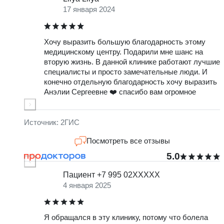
17 января 2024
Хочу выразить большую благодарность этому
Д
медицинскому центру. Подарили мне шанс на
б
вторую жизнь. В данной клинике работают лучшие
Т
специалисты и просто замечательные люди. И
с
конечно отдельную благодарность хочу выразить
Анэлии Сергеевне ❤️ спасибо вам огромное
о
м
з
-
Источник: 2ГИС
Посмотреть все отзывы
5.0
Пациент +7 995 02XXXXX
4 января 2025
Я обращался в эту клинику, потому что болела
О