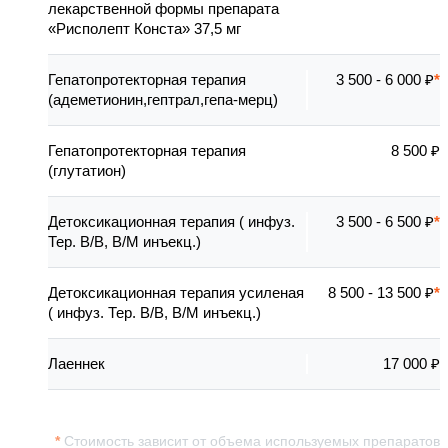
лекарственной формы препарата
«Рисполепт Конста» 37,5 мг
Гепатопротекторная терапия
3 500 - 6 000 ₽
(адеметионин,гептрал,гепа-мерц)
Гепатопротекторная терапия
8 500 ₽
(глутатион)
Детоксикационная терапия ( инфуз.
3 500 - 6 500 ₽
Тер. В/В, В/М инъекц.)
Детоксикационная терапия усиленая
8 500 - 13 500 ₽
( инфуз. Тер. В/В, В/М инъекц.)
Лаеннек
17 000 ₽
Стоимость зависит от объема используемых препаратов