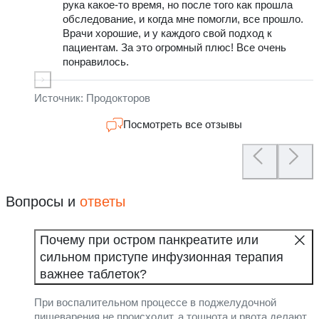
рука какое-то время, но после того как прошла
о
обследование, и когда мне помогли, все прошло.
г
Врачи хорошие, и у каждого свой подход к
у
пациентам. За это огромный плюс! Все очень
б
понравилось.
а
у
л
Источник: Продокторов
Посмотреть все отзывы
Вопросы и
ответы
Почему при остром панкреатите или
сильном приступе инфузионная терапия
важнее таблеток?
При воспалительном процессе в поджелудочной
пищеварения не происходит, а тошнота и рвота делают